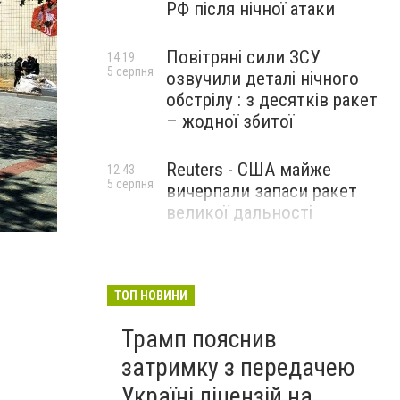
РФ після нічної атаки
Повітряні сили ЗСУ
14:19
5 серпня
озвучили деталі нічного
обстрілу : з десятків ракет
– жодної збитої
Reuters - США майже
12:43
5 серпня
вичерпали запаси ракет
великої дальності
ТОП НОВИНИ
Трамп пояснив
затримку з передачею
Україні ліцензій на