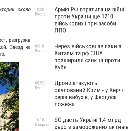
Армія РФ втратила на війні
итории около
10:50
Вчора
проти України ще 1210
військових і три засоби
ППО
ст, разгрузив
Через військові зв'язки з
ой. Заезд на
09:18
Вчора
Китаєм та рф США
го.
розширили санкції проти
Куби
Дрони атакують
08:52
Вчора
окупований Крим - у Керчі
серія вибухів, у Феодосії
пожежа
ЄС дасть Україні 1,4 млрд
16:18
5 серпня
євро з заморожених активів