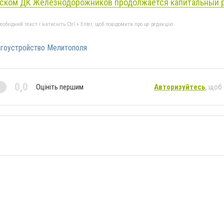
ском ДК Железнодорожников продолжается капитальный 
бхідний текст і натисніть Ctrl + Enter, щоб повідомити про це редакцію
гоустройство Мелитополя
0,0
Оцініть першим
Авторизуйтесь
, щоб