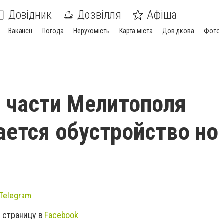
Довідник
Дозвілля
Афіша
Вакансії
Погода
Нерухомість
Карта міста
Довідкова
Фото
 части Мелитополя
ется обустройство н
Telegram
 страницу в
Facebook