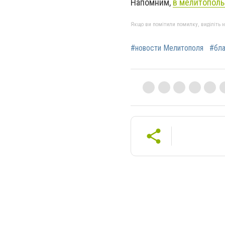
Напомним,
в мелитополь
Якщо ви помітили помилку, виділіть нео
#новости Мелитополя
#бла