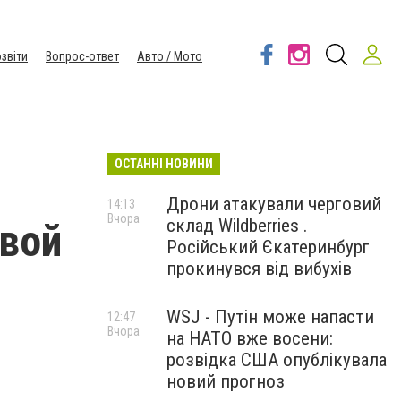
звіти
Вопрос-ответ
Авто / Мото
ОСТАННІ НОВИНИ
Дрони атакували черговий
14:13
Вчора
склад Wildberries .
овой
Російський Єкатеринбург
прокинувся від вибухів
WSJ - Путін може напасти
12:47
Вчора
на НАТО вже восени:
розвідка США опублікувала
новий прогноз