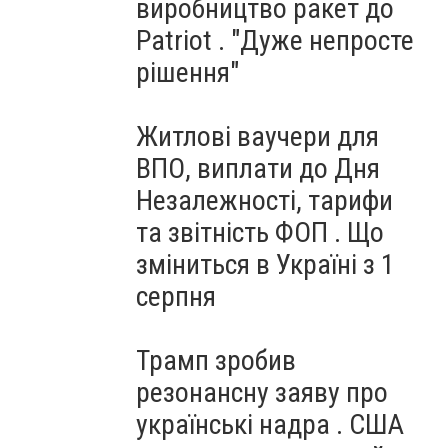
виробництво ракет до
Patriot . "Дуже непросте
рішення"
Житлові ваучери для
ВПО, виплати до Дня
Незалежності, тарифи
та звітність ФОП . Що
зміниться в Україні з 1
серпня
Трамп зробив
резонансну заяву про
українські надра . США