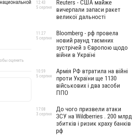
Reuters - США майже
национальной
12:43
5 серпня
вичерпали запаси ракет
великої дальності
Bloomberg - рф провела
11:27
5 серпня
новий раунд таємних
зустрічей з Європою щодо
війни в Україні
тобы оценить
Армія РФ втратила на війні
10:59
5 серпня
проти України ще 1130
військових і два засоби
ППО
До чого призвели атаки
17:08
3 серпня
ЗСУ на Wildberries . 200 млрд
збитків і ризик краху банків
рф