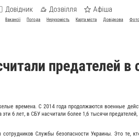
Довідник
Дозвілля
Афіша
Вакансії
Погода
Нерухомість
Карта міста
Довідкова
Фото
считали предателей в 
желые времена. С 2014 года продолжаются военные дейс
 эти 6 лет, в СБУ насчитали более 1,6 тысячи предателей,
.
и сотрудников Службы безопасности Украины. Это те, к