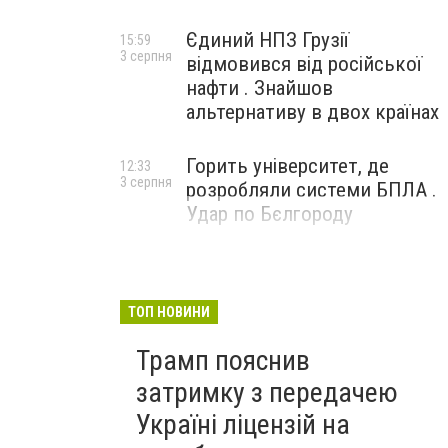
Єдиний НПЗ Грузії
15:59
3 серпня
відмовився від російської
нафти . Знайшов
альтернативу в двох країнах
Горить університет, де
12:33
3 серпня
розробляли системи БПЛА .
Удар по Бєлгороду
ТОП НОВИНИ
Трамп пояснив
затримку з передачею
Україні ліцензій на