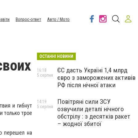
звіти
Вопрос-ответ
Авто / Мото
ОСТАННІ НОВИНИ
своих
ЄС дасть Україні 1,4 млрд
16:18
5 серпня
євро з заморожених активів
РФ після нічної атаки
Повітряні сили ЗСУ
14:19
твия и гибнут
5 серпня
озвучили деталі нічного
 и только трое
обстрілу : з десятків ракет
– жодної збитої
то перешел на