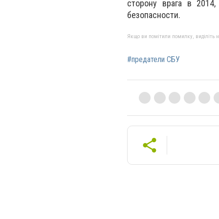
сторону врага в 2014
безопасности.
Якщо ви помітили помилку, виділіть нео
#предатели СБУ