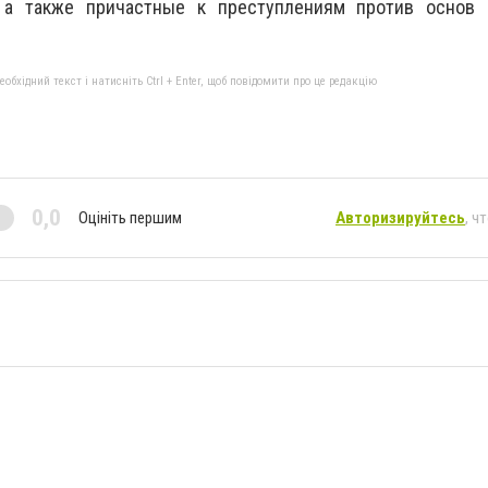
, а также
причастные к преступлениям против основ 
бхідний текст і натисніть Ctrl + Enter, щоб повідомити про це редакцію
0,0
Оцініть першим
Авторизируйтесь
, ч