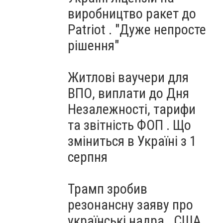
виробництво ракет до
Patriot . "Дуже непросте
рішення"
Житлові ваучери для
ВПО, виплати до Дня
Незалежності, тарифи
та звітність ФОП . Що
зміниться в Україні з 1
серпня
Трамп зробив
резонансну заяву про
українські надра . США