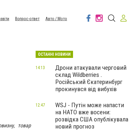
звіти
Вопрос-ответ
Авто / Мото
ОСТАННІ НОВИНИ
Дрони атакували черговий
14:13
склад Wildberries .
Російський Єкатеринбург
прокинувся від вибухів
WSJ - Путін може напасти
12:47
на НАТО вже восени:
розвідка США опублікувала
визну, товар
новий прогноз