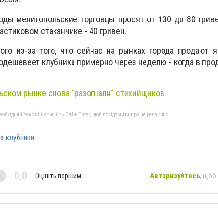
оды мелитопольские торговцы просят от 130 до 80 грив
астиковом стаканчике - 40 гривен.
ого из-за того, что сейчас на рынках города продают я
Подешевеет клубника примерно через неделю - когда в про
ьском рынке снова "разогнали" стихийщиков.
бхідний текст і натисніть Ctrl + Enter, щоб повідомити про це редакцію
а клубники
0,0
Оцініть першим
Авторизуйтесь
, щоб