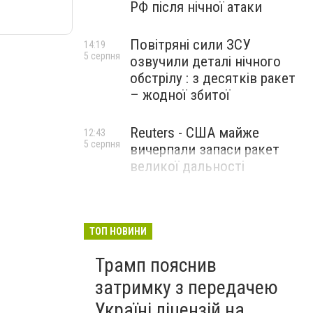
РФ після нічної атаки
Повітряні сили ЗСУ
14:19
5 серпня
озвучили деталі нічного
обстрілу : з десятків ракет
– жодної збитої
Reuters - США майже
12:43
5 серпня
вичерпали запаси ракет
великої дальності
ТОП НОВИНИ
Трамп пояснив
затримку з передачею
Україні ліцензій на