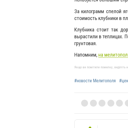
За килограмм спелой яг
стоимость клубники в пл
Клубника стоит так дор
вырастили в теплицах. 
грунтовая.
Напомним,
на мелитопол
Якщо ви помітили помилку, виділіть нео
#новости Мелитополя
#цен