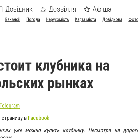
Довідник
Дозвілля
Афіша
Вакансії
Погода
Нерухомість
Карта міста
Довідкова
Фото
стоит клубника на
льских рынках
Telegram
 страницу в
Facebook
нках уже можно купить клубнику. Несмотря на дорого
осом.