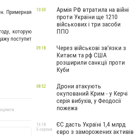
Армія РФ втратила на війні
10:50
ен. Примерная
проти України ще 1210
військових і три засоби
ППО
году, которую
дажу поступит
Через військові зв'язки з
09:18
Китаєм та рф США
розширили санкції проти
Куби
Дрони атакують
08:52
окупований Крим - у Керчі
серія вибухів, у Феодосії
пожежа
 оцінити
ЄС дасть Україні 1,4 млрд
16:18
5 серпня
євро з заморожених активів