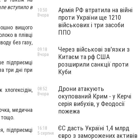
але вступило в
Армія РФ втратила на війні
10:50
Вчора
проти України ще 1210
військових і три засоби
орошно вищого
ППО
олоко в плівці
воду без газу,
Через військові зв'язки з
09:18
Вчора
Китаєм та рф США
ше підприємці
розширили санкції проти
за три дні при
Куби
Дрони атакують
08:52
 хлогексідін,
Вчора
окупований Крим - у Керчі
серія вибухів, у Феодосії
очка, медична
пожежа
 тощо.
ЄС дасть Україні 1,4 млрд
16:18
я, підприємці
5 серпня
євро з заморожених активів