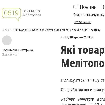
Новини
Оплатить коммуналку
Оголошення
Головна
Які товари не будуть дорожчати в Мелітополі до закінчення карантину
16:18, 18 травня 2020 р.
Які това
Познякова Екатерина
Журналист
Мелітопо
Підписуйтесь на нашу ст
Слідкуйте за новинами у
Кабінет міністрів вс
декларування на 10 про