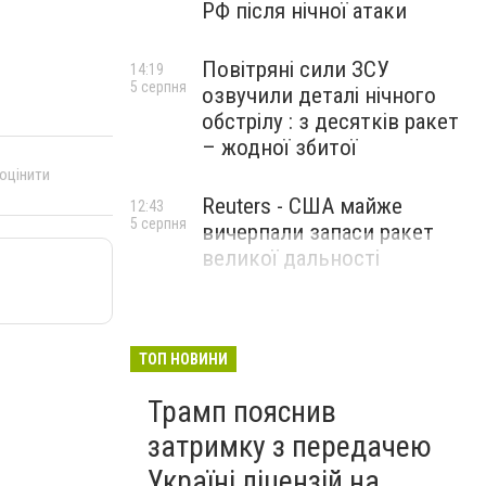
РФ після нічної атаки
Повітряні сили ЗСУ
14:19
5 серпня
озвучили деталі нічного
обстрілу : з десятків ракет
– жодної збитої
 оцінити
Reuters - США майже
12:43
5 серпня
вичерпали запаси ракет
великої дальності
ТОП НОВИНИ
Трамп пояснив
затримку з передачею
Україні ліцензій на