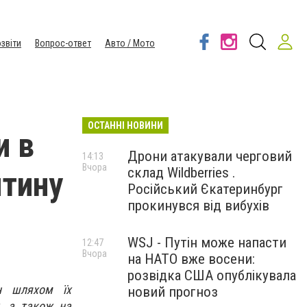
звіти
Вопрос-ответ
Авто / Мото
ОСТАННІ НОВИНИ
и в
Дрони атакували черговий
14:13
Вчора
склад Wildberries .
нтину
Російський Єкатеринбург
прокинувся від вибухів
WSJ - Путін може напасти
12:47
Вчора
на НАТО вже восени:
розвідка США опублікувала
ін шляхом їх
новий прогноз
у, а також на