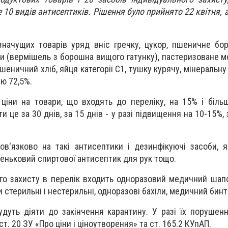
е 10 видів антисептиків. Рішення було прийнято 22 квітня, 
.
значущих товарів уряд вніс гречку, цукор, пшеничне б
би (вермішель з борошна вищого гатунку), пастеризоване м
еничний хліб, яйця категорії С1, тушку курячу, мінеральну 
ю 72,5%.
ціни на товари, що входять до переліку, на 15% і біль
и це за 30 днів, за 15 днів - у разі підвищення на 10-15%, 
в'язково на такі антисептики і дезинфікуючі засоби, як
шеньковий спиртової антисептик для рук тощо.
ного захисту в перелік входить одноразовий медичний шап
 стерильні і нестерильні, одноразові бахіли, медичний бинт
дуть діяти до закінчення карантину. У разі їх порушенн
ст. 20 ЗУ «Про ціни і ціноутворення» та ст. 165.2 КУпАП.