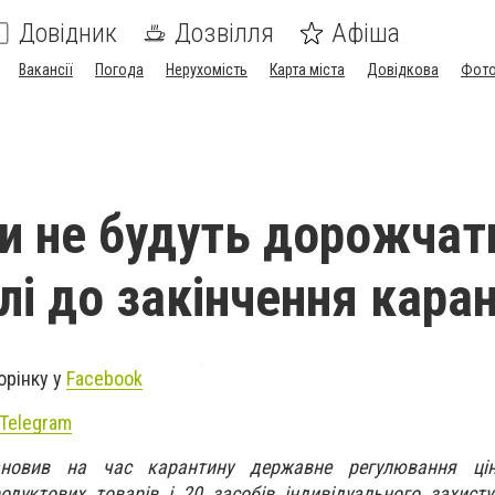
Довідник
Дозвілля
Афіша
Вакансії
Погода
Нерухомість
Карта міста
Довідкова
Фото
ри не будуть дорожчат
лі до закінчення кара
орінку у
Facebook
Telegram
тановив на час карантину державне регулювання ц
дуктових товарів і 20 засобів індивідуального захист