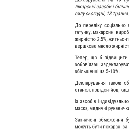
лікарські засоби і більш
силу сьогодні, 18 травня
До переліку соціально 
гатунку, макаронні виро
жирністю 2,5%, житньо-пш
вершкове масло жирніст
Тепер, що б підвищити 
зобов'язані задекларуват
збільшенні на 5-10%.
Декларування також обо
етанол, повідон-йод, ки
Із засобів індивідуаль
маска, медичні рукавички
Зазначені обмеження бу
можуть бути покарані за 