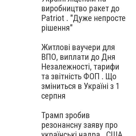
виробництво ракет до
Patriot . "Дуже непросте
рішення"
Житлові ваучери для
ВПО, виплати до Дня
Незалежності, тарифи
та звітність ФОП . Що
зміниться в Україні з 1
серпня
Трамп зробив
резонансну заяву про
українські надра . США