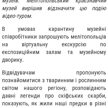
музеїв. Мелітопольський краєзнавчий
музей вирішив відзначити цю подію
відео-туром.
В умовах карантину музейні
співробітники запрошують мелітопольців
на віртуальну екскурсію по
експозиційним залам та музейному
дворику.
Відвідувачам пропонують
познайомитися з тваринним і рослинним
світом нашого регіону, розповідають
давні легенди про скіфських скарби,
показують, як жили наші предки в різні