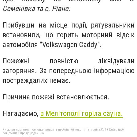
Семенівка та с. Рівне.
Прибувши на місце події, рятувальники
встановили, що горить моторний відсік
автомобіля "Volkswagen Caddy".
Пожежні повністю ліквідували
загоряння. За попередньою інформацією
постраждалих немає.
Причина пожежі встановлюється.
Нагадаємо,
в Мелітополі горіла сауна.
Якщо ви помітили помилку, виділіть необхідний текст і натисніть Ctrl + Enter, щоб
повідомити про це редакцію