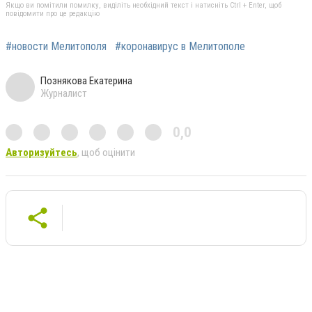
Якщо ви помітили помилку, виділіть необхідний текст і натисніть Ctrl + Enter, щоб
повідомити про це редакцію
#новости Мелитополя
#коронавирус в Мелитополе
Познякова Екатерина
Журналист
0,0
Авторизуйтесь
, щоб оцінити