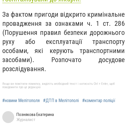
За фактом пригоди відкрито кримінальне
провадження за ознаками ч. 1 ст. 286
(Порушення правил безпеки дорожнього
руху або експлуатації транспорту
особами, які керують транспортними
засобами). Розпочато досудове
розслідування.
Якщо ви помітили помилку, виділіть необхідний текст і натисніть Ctrl + Enter, щоб
повідомити про це редакцію
#новини Мелітополя
#ДТП в Мелітополі
#коментар поліції
Познякова Екатерина
Журналист