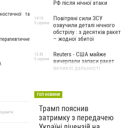
РФ після нічної атаки
ностичної та
Повітряні сили ЗСУ
14:19
5 серпня
озвучили деталі нічного
обстрілу : з десятків ракет
– жодної збитої
терапевтичне
Reuters - США майже
12:43
5 серпня
вичерпали запаси ракет
.
великої дальності
ТОП НОВИНИ
Трамп пояснив
 оцінити
затримку з передачею
Україні ліцензій на