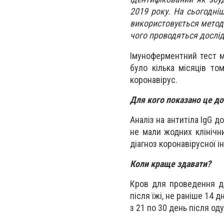
2019 року. На сьогодніш
використовується метод
чого проводяться дослід
Імуноферментний тест м
було кілька місяців то
коронавірус.
Для кого показано це д
Аналіз на антитіла IgG д
не мали жодних клінічни
діагноз коронавірусної ін
Коли краще здавати?
Кров для проведення д
після їжі, не раніше 14
з 21 по 30 день після од