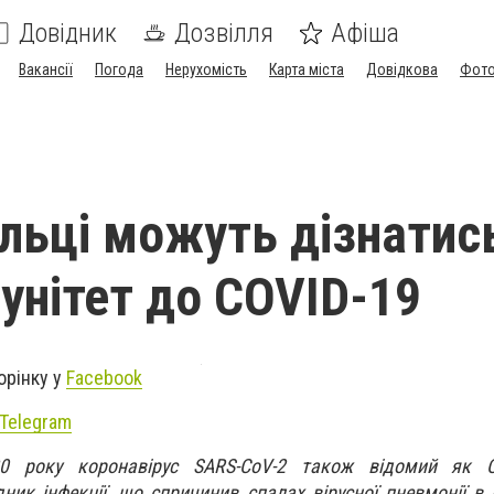
Довідник
Дозвілля
Афіша
Вакансії
Погода
Нерухомість
Карта міста
Довідкова
Фото
льці можуть дізнатись
унітет до COVID-19
орінку у
Facebook
Telegram
0 року коронавірус SARS-CoV-2 також відомий як C
ник інфекції, що спричинив спалах вірусної пневмонії в К