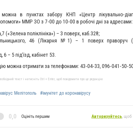
 можна в пунктах забору КНП «Центр лікувально-діаг
опомоги» ММР ЗО з 7-00 до 10-00 в робочі дні за адресами:
,7 («Зелена поліклініка») – 3 поверх, каб.328;
ьницького, 46 (Лікарня №1) – 1 поверх праворуч (
 6 – 5 під’їзд, кабінет 53.
ію можна отримати за телефонами: 43-04-33, 096-041-50-50
бхідний текст і натисніть Ctrl + Enter, щоб повідомити про це редакцію
авірус Мелітополь
#імунітет до коронавірусу
0,0
Оцініть першим
Авторизуйтесь
, щоб