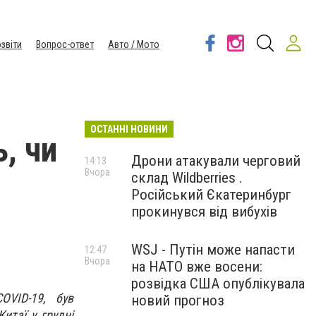
звіти
Вопрос-ответ
Авто / Мото
ОСТАННІ НОВИНИ
, чи
Дрони атакували черговий
14:13
Вчора
склад Wildberries .
Російський Єкатеринбург
прокинувся від вибухів
WSJ - Путін може напасти
12:47
Вчора
на НАТО вже восени:
розвідка США опублікувала
OVID-19, був
новий прогноз
итаї у грудні