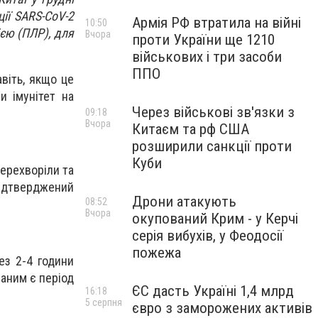
ії SARS-CoV-2
Армія РФ втратила на війні
10:50
єю (ПЛР), для
Вчора
проти України ще 1210
військових і три засоби
ППО
віть, якщо це
и імунітет на
Через військові зв'язки з
09:18
Вчора
Китаєм та рф США
розширили санкції проти
Куби
перехворіли та
підтверджений
Дрони атакують
08:52
Вчора
окупований Крим - у Керчі
серія вибухів, у Феодосії
пожежа
з 2-4 години
ваним є період
ЄС дасть Україні 1,4 млрд
16:18
5 серпня
євро з заморожених активів