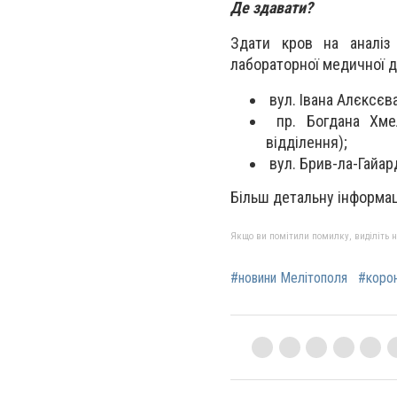
Де здавати?
Здати кров на аналіз
лабораторної медичної д
вул. Івана Алєксєва
пр. Богдана Хмел
відділення);
вул. Брив-ла-Гайард,
Більш детальну інформац
Якщо ви помітили помилку, виділіть нео
#новини Мелітополя
#корон