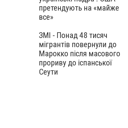
претендують на «майже
все»
ЗМІ - Понад 48 тисяч
мігрантів повернули до
Марокко після масового
прориву до іспанської
Сеути