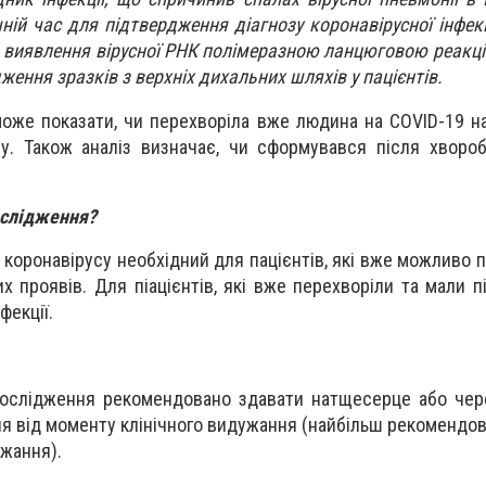
ній час для підтвердження діагнозу коронавірусної інфекц
 виявлення вірусної РНК полімеразною ланцюговою реакці
ження зразків з верхніх дихальних шляхів у пацієнтів.
оже показати, чи перехворіла вже людина на COVID-19 на
му. Також аналіз визначає, чи сформувався після хвороб
ослідження?
о коронавірусу необхідний для пацієнтів, які вже можливо 
х проявів. Для піацієнтів, які вже перехворіли та мали 
фекції.
ослідження рекомендовано здавати натщесерце або чере
 дня від моменту клінічного видужання (найбільш рекомендо
ужання).