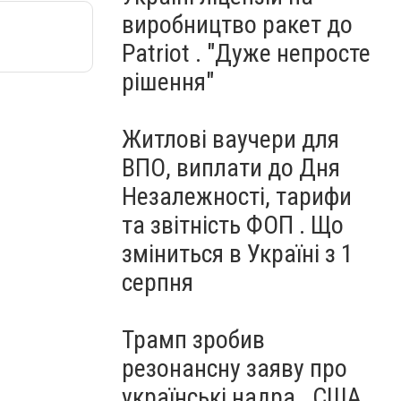
виробництво ракет до
Patriot . "Дуже непросте
рішення"
Житлові ваучери для
ВПО, виплати до Дня
Незалежності, тарифи
та звітність ФОП . Що
зміниться в Україні з 1
серпня
Трамп зробив
резонансну заяву про
українські надра . США