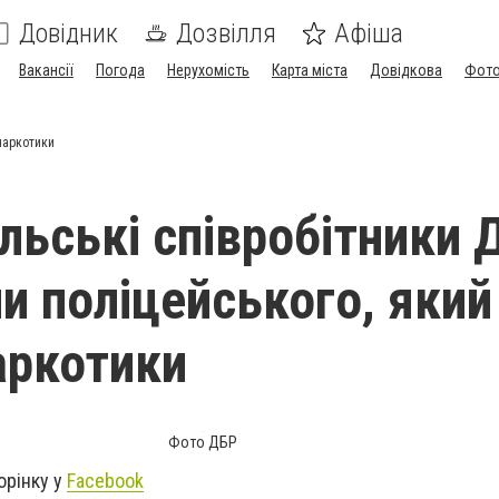
Довідник
Дозвілля
Афіша
Вакансії
Погода
Нерухомість
Карта міста
Довідкова
Фото
наркотики
льські співробітники 
и поліцейського, який
аркотики
Фото ДБР
орінку у
Facebook