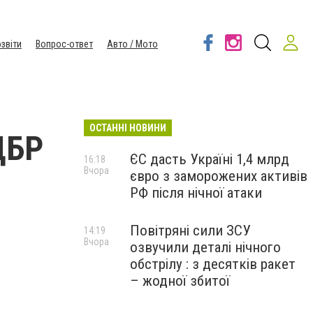
звіти
Вопрос-ответ
Авто / Мото
ОСТАННІ НОВИНИ
ДБР
ЄС дасть Україні 1,4 млрд
16:18
Вчора
євро з заморожених активів
РФ після нічної атаки
Повітряні сили ЗСУ
14:19
Вчора
озвучили деталі нічного
обстрілу : з десятків ракет
– жодної збитої