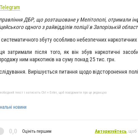
Telegram
управління ДБР, що розташоване у Мелітополі, отримали ін
цейського одного з райвідділів поліції в Запорізькій област
у систематичного збуту особливо небезпечних наркотичних
я затримали після того, як він збув наркотичні засоб
родажу ним наркотиків на суму понад 25 тис. грн.
слідування. Вирішується питання щодо відсторонення полі
бхідний текст і натисніть Ctrl + Enter, щоб повідомити про це редакцію
нальні новини
0,0
Оцініть першим
Авторизуйтесь
, щоб