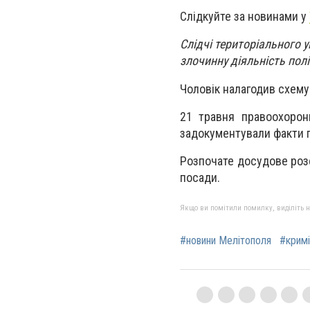
Слідкуйте за новинами у
Слідчі територіального 
злочинну діяльність полі
Чоловік налагодив схем
21 травня правоохоронц
задокументували факти п
Розпочате досудове роз
посади.
Якщо ви помітили помилку, виділіть нео
#новини Мелітополя
#кримі