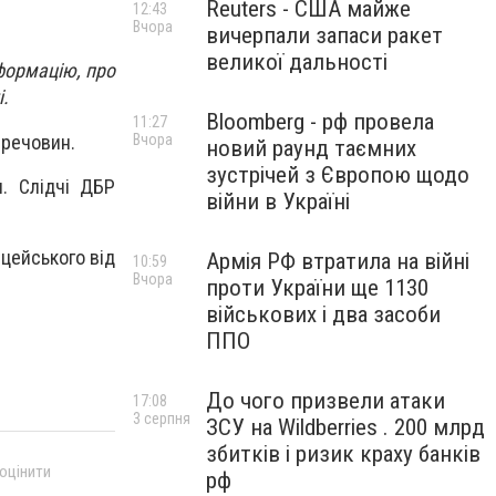
Reuters - США майже
12:43
Вчора
вичерпали запаси ракет
великої дальності
формацію, про
і.
Bloomberg - рф провела
11:27
 речовин.
Вчора
новий раунд таємних
зустрічей з Європою щодо
и. Слідчі ДБР
війни в Україні
цейського від
Армія РФ втратила на війні
10:59
Вчора
проти України ще 1130
військових і два засоби
ППО
До чого призвели атаки
17:08
3 серпня
ЗСУ на Wildberries . 200 млрд
збитків і ризик краху банків
 оцінити
рф