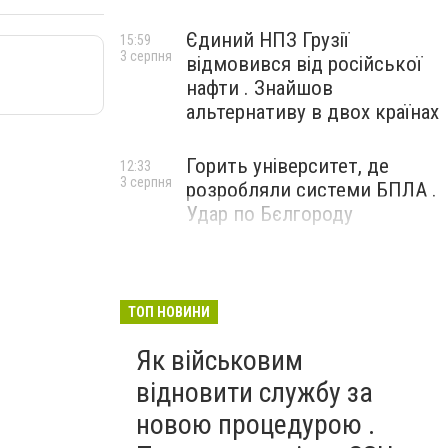
Єдиний НПЗ Грузії
15:59
3 серпня
відмовився від російської
нафти . Знайшов
альтернативу в двох країнах
Горить університет, де
12:33
3 серпня
розробляли системи БПЛА .
Удар по Бєлгороду
ТОП НОВИНИ
Як військовим
відновити службу за
новою процедурою .