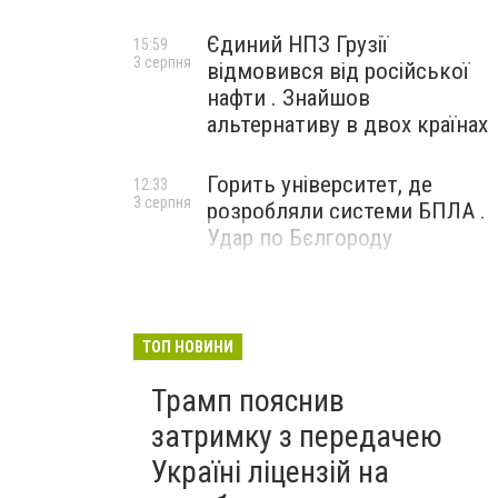
Єдиний НПЗ Грузії
15:59
3 серпня
відмовився від російської
нафти . Знайшов
альтернативу в двох країнах
Горить університет, де
12:33
3 серпня
розробляли системи БПЛА .
Удар по Бєлгороду
ТОП НОВИНИ
Трамп пояснив
затримку з передачею
Україні ліцензій на