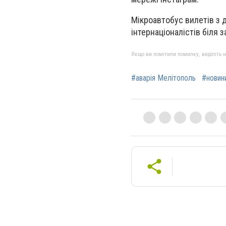
Мікроавтобус вилетів з д
інтернаціоналістів біля 
Якщо ви помітили помилку, виділіть нео
#аварія Мелітополь
#новин