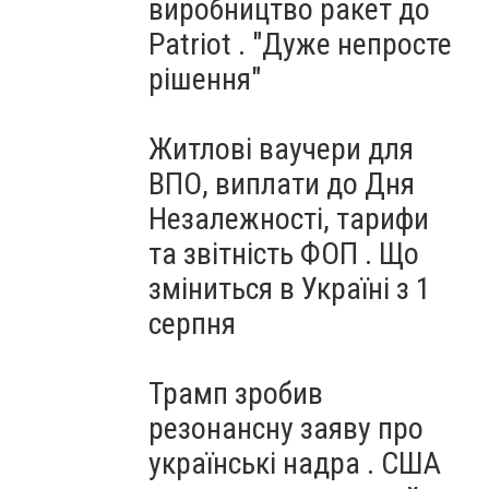
виробництво ракет до
Patriot . "Дуже непросте
рішення"
Житлові ваучери для
ВПО, виплати до Дня
Незалежності, тарифи
та звітність ФОП . Що
зміниться в Україні з 1
серпня
Трамп зробив
резонансну заяву про
українські надра . США