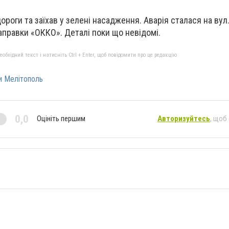
ороги та заїхав у зелені насадження. Аварія сталася на вул.
заправки «ОККО». Деталі поки що невідомі.
бхідний текст і натисніть Ctrl + Enter, щоб повідомити про це редакцію
и Мелітополь
0,0
Оцініть першим
Авторизуйтесь
, щоб