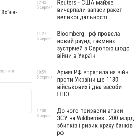
Reuters - США майже
12:43
5 серпня
вичерпали запаси ракет
 Воїнів-
великої дальності
Bloomberg - рф провела
11:27
5 серпня
новий раунд таємних
зустрічей з Європою щодо
війни в Україні
 оцінити
Армія РФ втратила на війні
10:59
5 серпня
проти України ще 1130
військових і два засоби
ППО
До чого призвели атаки
17:08
3 серпня
ЗСУ на Wildberries . 200 млрд
збитків і ризик краху банків
рф