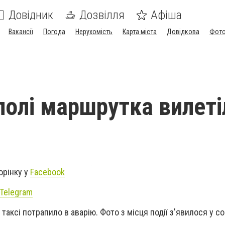
Довідник
Дозвілля
Афіша
Вакансії
Погода
Нерухомість
Карта міста
Довідкова
Фото
полі маршрутка вилеті
орінку у
Facebook
Telegram
таксі потрапило в аварію. Фото з місця події з'явилося у со