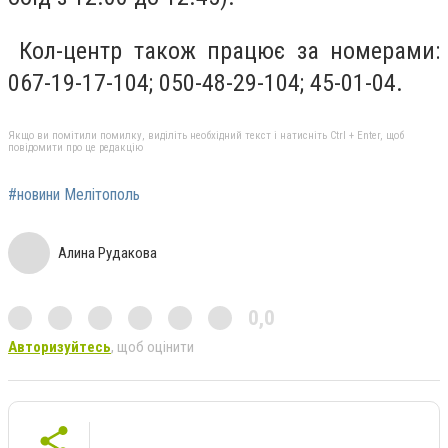
Кол-центр також працює за номерами:
067-19-17-104; 050-48-29-104; 45-01-04
.
Якщо ви помітили помилку, виділіть необхідний текст і натисніть Ctrl + Enter, щоб
повідомити про це редакцію
#новини Мелітополь
Алина Рудакова
0,0
Авторизуйтесь
, щоб оцінити