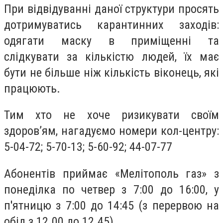
При відвідуванні даної структури просять
дотримуватись карантинних заходів:
одягати маску в приміщенні та
слідкувати за кількістю людей, їх має
бути не більше ніж кількість віконець, які
працюють.
Тим хто не хоче ризикувати своїм
здоров
’
ям, нагадуємо номери кол-центру
:
5-04-72; 5-70-13; 5-60-92; 44-07-77
Абонентів приймає «Мелітополь газ» з
понеділка по четвер
з 7:00 до 16:00, у
п'ятницю з 7:00 до 14:45 (з перервою на
обід
з
12.00 до 12.45).