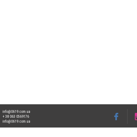
info@0619.com.ua
+ 38 063 0569176
info@0619.com.ua
Допускається цитування матеріалів без отримання попередньої згоди 0619.com.ua за