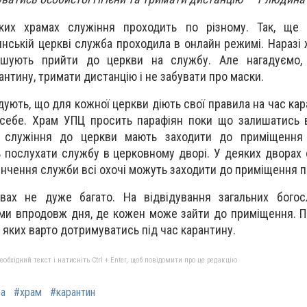
ьких храмах служіння проходить по різному. Так, ще
нській церкві служба проходила в онлайн режимі. Наразі 
ошують прийти до церкви на службу. Але нагадуємо,
нтину, тримати дистанцію і не забувати про маски.
дують, що для кожної церкви діють свої правила на час кар
себе. Храм УПЦ просить парафіян поки що залишатись в
 служіння до церкви мають заходити до приміщення
ь послухати службу в церковному дворі. У деяких дворах 
кінчення служби всі охочі можуть заходити до приміщення п
вах не дуже багато. На відвідування загальних богос
ми впродовж дня, де кожен може зайти до приміщення. 
 яких варто дотримуватись під час карантину.
бхідний текст і натисніть Ctrl + Enter, щоб повідомити про це редакцію
ва
#храм
#карантин