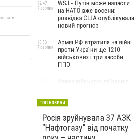
WSJ - Путін може напасти
12:47
7 серпня
на НАТО вже восени:
розвідка США опублікувала
 оцінити
новий прогноз
Армія РФ втратила на війні
10:50
7 серпня
проти України ще 1210
військових і три засоби
ППО
Через військові зв'язки з
09:18
7 серпня
Китаєм та рф США
розширили санкції проти
Куби
ТОП НОВИНИ
Росія зруйнувала 37 АЗК
"Нафтогазу" від початку
року – частину