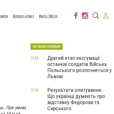
звіти
Вопрос-ответ
Авто / Мото
ОСТАННІ НОВИНИ
Другий етап ексгумації
12:53
останків солдатів Війська
Польського розпочнеться у
Львові
Результати опитування .
12:38
Що українці думають про
відставку Федорова та
ь. При умові,
Сирського
на 10 м кв.