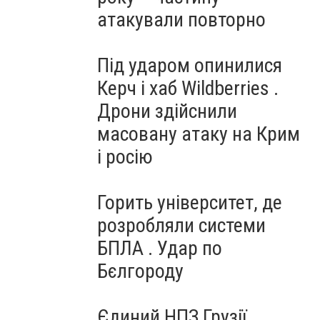
атакували повторно
Під ударом опинилися
Керч і хаб Wildberries .
Дрони здійснили
масовану атаку на Крим
і росію
Горить університет, де
розробляли системи
БПЛА . Удар по
Бєлгороду
Єдиний НПЗ Грузії