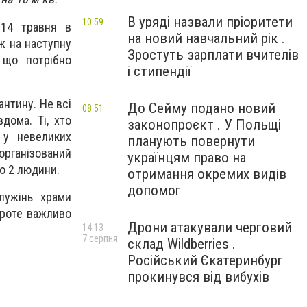
В уряді назвали пріоритети
10:59
 14 травня в
на новий навчальний рік .
ж на наступну
Зростуть зарплати вчителів
 що потрібно
і стипендії
антину. Не всі
До Сейму подано новий
08:51
дома. Ті, хто
законопроєкт . У Польщі
 у невеликих
планують повернути
організований
українцям право на
о 2 людини.
отримання окремих видів
допомог
лужінь храми
Проте важливо
Дрони атакували черговий
14:13
7 серпня
склад Wildberries .
Російський Єкатеринбург
прокинувся від вибухів