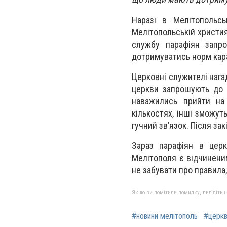
Наразі в Мелітопольс
Мелітопольській христия
службу парафіян запр
дотримуватись норм кара
Церковні служителі нага
церкви запрошують до 
наважились прийти на
кількостях, інші зможут
гучний зв
’
язок. Після за
Зараз парафіян в церк
Мелітополя є відчинени
не забувати про правила,
Якщо ви помітили помилку, виділіть нео
#новини мелітополь
#церк