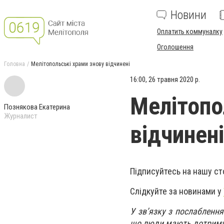
Новини
Оплатить коммуналку
Оголошення
Головна
Мелітопольські храми знову відчинені
16:00, 26 травня 2020 р.
Мелітопо
Познякова Екатерина
Журналист
відчинені
Підписуйтесь на нашу ст
Слідкуйте за новинами у
У зв
’
язку з послаблення
що люди мають дотримува