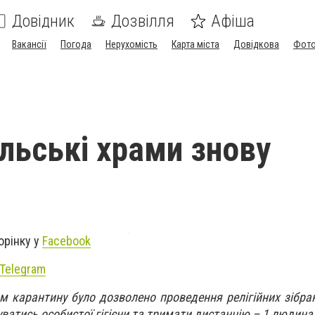
Довідник
Дозвілля
Афіша
Вакансії
Погода
Нерухомість
Карта міста
Довідкова
Фото
льські храми знову
орінку у
Facebook
Telegram
м карантину було дозволено проведення релігійних зібран
тись особистої гігієни та тримати дистанцію – 1 людина 