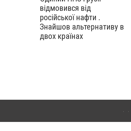
відмовився від
російської нафти .
Знайшов альтернативу в
двох країнах
ітополя. Для інтернет-видань обов'язкове розміщення прямого, відкритого для