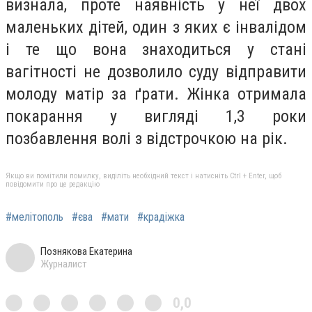
визнала, проте наявність у неї двох
маленьких дітей, один з яких є інвалідом
і те що вона знаходиться у стані
вагітності не дозволило суду відправити
молоду матір за ґрати. Жінка отримала
покарання у вигляді 1,3 роки
позбавлення волі з відстрочкою на рік.
Якщо ви помітили помилку, виділіть необхідний текст і натисніть Ctrl + Enter, щоб
повідомити про це редакцію
#мелітополь
#єва
#мати
#крадіжка
Познякова Екатерина
Журналист
0,0