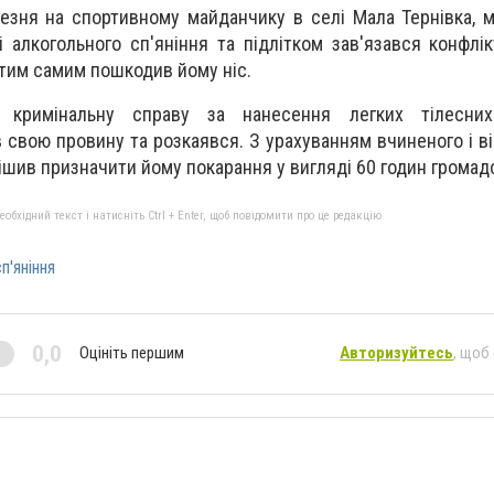
езня на спортивному майданчику в селі Мала Тернівка, м
 алкогольного сп'яніння та підлітком зав'язався конфлік
тим самим пошкодив йому ніс.
 кримінальну справу за нанесення легких тілесни
 свою провину та розкаявся. З урахуванням вчиненого і в
ішив призначити йому покарання у вигляді 60 годин громадс
бхідний текст і натисніть Ctrl + Enter, щоб повідомити про це редакцію
п'яніння
0,0
Оцініть першим
Авторизуйтесь
, щоб