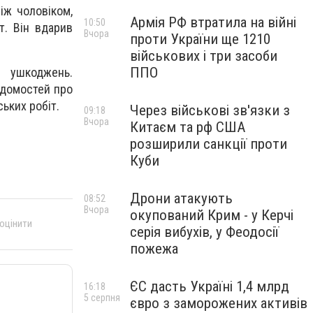
іж чоловіком,
Армія РФ втратила на війні
10:50
т. Він вдарив
Вчора
проти України ще 1210
військових і три засоби
ППО
х ушкоджень.
ідомостей про
ьких робіт.
Через військові зв'язки з
09:18
Вчора
Китаєм та рф США
розширили санкції проти
Куби
Дрони атакують
08:52
Вчора
окупований Крим - у Керчі
 оцінити
серія вибухів, у Феодосії
пожежа
ЄС дасть Україні 1,4 млрд
16:18
5 серпня
євро з заморожених активів