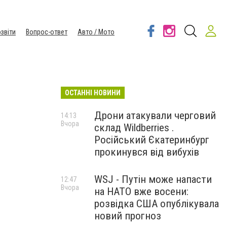
звіти
Вопрос-ответ
Авто / Мото
ОСТАННІ НОВИНИ
Дрони атакували черговий
14:13
Вчора
склад Wildberries .
Російський Єкатеринбург
прокинувся від вибухів
WSJ - Путін може напасти
12:47
Вчора
на НАТО вже восени:
розвідка США опублікувала
новий прогноз