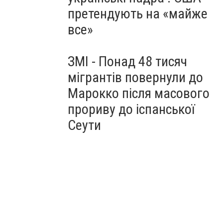
претендують на «майже
все»
ЗМІ - Понад 48 тисяч
мігрантів повернули до
Марокко після масового
прориву до іспанської
Сеути