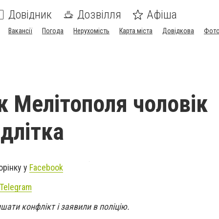
Довідник
Дозвілля
Афіша
Вакансії
Погода
Нерухомість
Карта міста
Довідкова
Фото
к Мелітополя чоловік
ідлітка
орінку у
Facebook
Telegram
шати конфлікт і заявили в поліцію.