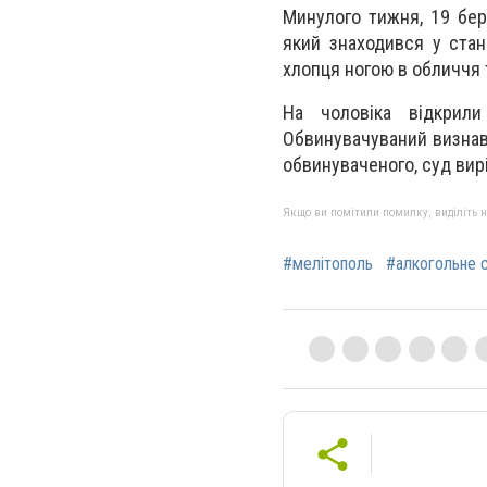
Минулого тижня, 19 бер
який знаходився у стані
хлопця ногою в обличчя 
На чоловіка відкрили
Обвинувачуваний визнав
обвинуваченого, суд вир
Якщо ви помітили помилку, виділіть нео
#мелітополь
#алкогольне с