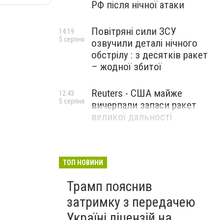
РФ після нічної атаки
Повітряні сили ЗСУ
14:19
5 серпня
озвучили деталі нічного
обстрілу : з десятків ракет
– жодної збитої
Reuters - США майже
12:43
5 серпня
вичерпали запаси ракет
великої дальності
ТОП НОВИНИ
Трамп пояснив
затримку з передачею
Україні ліцензій на