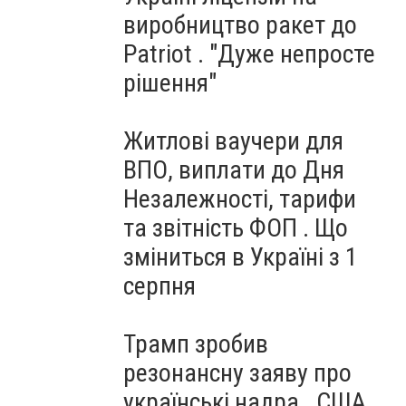
виробництво ракет до
Patriot . "Дуже непросте
рішення"
Житлові ваучери для
ВПО, виплати до Дня
Незалежності, тарифи
та звітність ФОП . Що
зміниться в Україні з 1
серпня
Трамп зробив
резонансну заяву про
українські надра . США