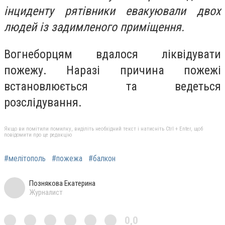
інциденту рятівники евакуювали двох
людей із задимленого приміщення.
Вогнеборцям вдалося ліквідувати
пожежу. Наразі причина пожежі
встановлюється та ведеться
розслідування.
Якщо ви помітили помилку, виділіть необхідний текст і натисніть Ctrl + Enter, щоб
повідомити про це редакцію
#мелітополь
#пожежа
#балкон
Познякова Екатерина
Журналист
0,0