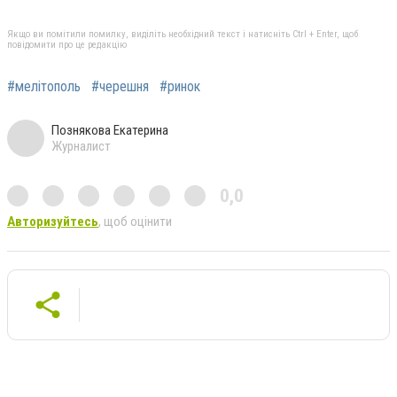
Якщо ви помітили помилку, виділіть необхідний текст і натисніть Ctrl + Enter, щоб
повідомити про це редакцію
#мелітополь
#черешня
#ринок
Познякова Екатерина
Журналист
0,0
Авторизуйтесь
, щоб оцінити