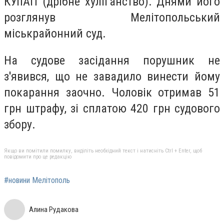
КУпАП (дрібне хуліганство). Днями його
розглянув Мелітопольський
міськрайонний суд.
На судове засідання порушник не
з'явився, що не завадило винести йому
покарання заочно. Чоловік отримав 51
грн штрафу, зі сплатою 420 грн судового
збору.
Якщо ви помітили помилку, виділіть необхідний текст і натисніть Ctrl + Enter, щоб
повідомити про це редакцію
#новини Мелітополь
Алина Рудакова