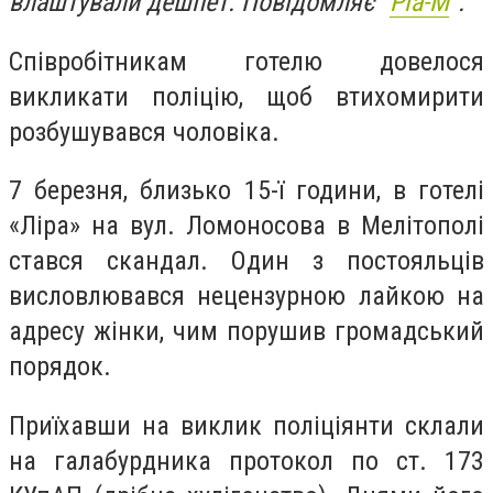
влаштували дешпет. Повідомляє "
Ріа-М
".
Співробітникам готелю довелося
викликати поліцію, щоб втихомирити
розбушувався чоловіка.
7 березня, близько 15-ї години, в готелі
«Ліра» на вул. Ломоносова в Мелітополі
стався скандал. Один з постояльців
висловлювався нецензурною лайкою на
адресу жінки, чим порушив громадський
порядок.
Приїхавши на виклик поліціянти склали
на галабурдника протокол по ст. 173