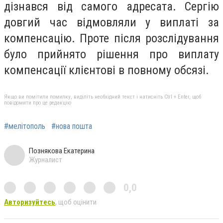
дізнався від самого адресата. Сергію
довгий час відмовляли у виплаті за
компенсацію. Проте після розслідування
було прийнято рішення про виплату
компенсації клієнтові в повному обсязі
.
Якщо ви помітили помилку, виділіть необхідний текст і натисніть Ctrl + Enter, щоб
повідомити про це редакцію
#мелітополь
#нова пошта
Познякова Екатерина
Журналист
0,0
Авторизуйтесь
, щоб оцінити