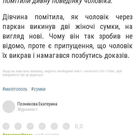
помітили дивну поведінку чоловіка.
Дівчина помітила, як чоловік через
паркан викинув дві жіночі сумки, на
вигляд нові. Чому він так зробив не
відомо, проте є припущення, що чоловік
їх викрав і намагався позбутись доказів.
Якщо ви помітили помилку, виділіть необхідний текст і натисніть Ctrl + Enter, щоб
повідомити про це редакцію
#мелітополь
#сумки
Познякова Екатерина
Журналист
0,0