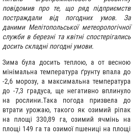
повідомив про те, що ряд підприємств
постраждали від погодних умов. За
даними Мелітопольської метеорологічної
служби в березні та квітні спостерігались
досить складні погодні умови.
Зима була досить теплою, а от весною
мінімальна температура ґрунту впала до
-2,6 морозу, а максимальна температура
до -7,3 градуса, ще негативно вплинуло
на рослини.
Така погода призвела до
втрати урожаю, такого як озимий ріпак
на площі 330,89 га, озимий ячмінь на
площі 149 га та озимої пшениці на площі