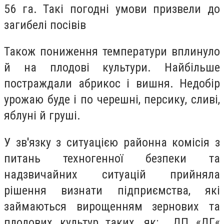
56 га. Такі погодні умови призвели до
загибелі посівів
Також пониження температури вплинуло
й на плодові культури. Найбільше
постраждали абрикос і вишня. Недобір
урожаю буде і по черешні, персику, сливі,
яблуні й груші.
У зв'язку з ситуацією районна комісія з
питань техногенної безпеки та
надзвичайних ситуацій прийняла
рішення визнати підприємства, які
займаються вирощенням зернових та
плодових культур таких, як: ДП «ДГ«