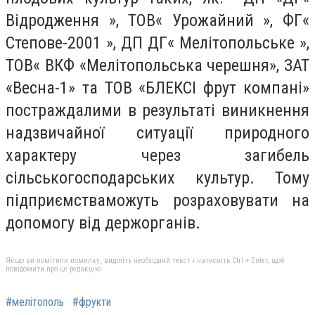
Відродження », ТОВ« Урожайний », ФГ«
Степове-2001 », ДП ДГ« Мелітопольське »,
ТОВ« ВКФ «Мелітопольська черешня», ЗАТ
«Весна-1» та ТОВ «БЛЕКСІ фрут компані»
постраждалими в результаті виникнення
надзвичайної ситуації природного
характеру через загибель
сільськогосподарських культур. Тому
підприємстваможуть розраховувати на
допомогу від держорганів.
Якщо ви помітили помилку, виділіть необхідний текст і натисніть Ctrl + Enter, щоб
повідомити про це редакцію
#мелітополь
#фрукти