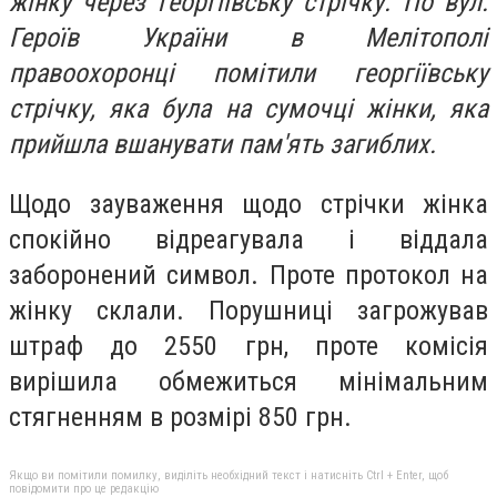
жінку через георгіївську стрічку. По вул.
Героїв України в Мелітополі
правоохоронці помітили георгіївську
стрічку, яка була на сумочці жінки, яка
прийшла вшанувати пам'ять загиблих.
Щодо зауваження щодо стрічки жінка
спокійно відреагувала і віддала
заборонений символ. Проте протокол на
жінку склали. Порушниці загрожував
штраф до 2550 грн, проте комісія
вирішила обмежиться мінімальним
стягненням в розмірі 850 грн.
Якщо ви помітили помилку, виділіть необхідний текст і натисніть Ctrl + Enter, щоб
повідомити про це редакцію