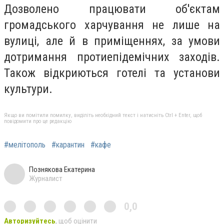
До
зволено працювати об'єктам
громадського харчування не лише на
вулиці, але й в приміщеннях, за умови
дотримання протиепідемічних заходів.
Також відкриються готелі та установи
культури.
Якщо ви помітили помилку, виділіть необхідний текст і натисніть Ctrl + Enter, щоб
повідомити про це редакцію
#мелітополь
#карантин
#кафе
Познякова Екатерина
Журналист
0,0
Авторизуйтесь
, щоб оцінити