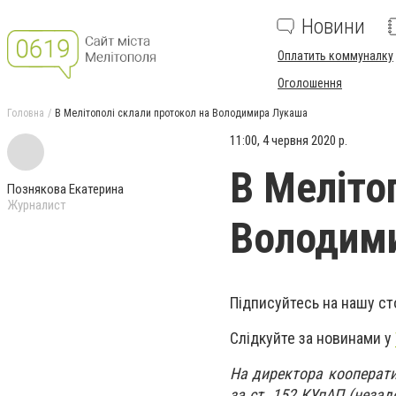
Новини
Оплатить коммуналку
Оголошення
Головна
В Мелітополі склали протокол на Володимира Лукаша
11:00, 4 червня 2020 р.
В Меліто
Познякова Екатерина
Журналист
Володим
Підписуйтесь на нашу ст
Слідкуйте за новинами у
На директора кооперати
за ст. 152 КУпАП (незад