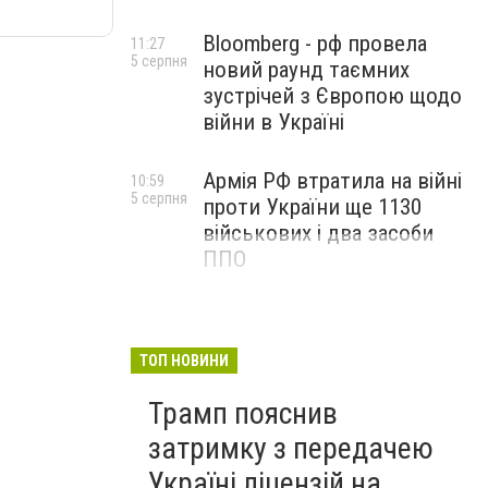
Bloomberg - рф провела
11:27
5 серпня
новий раунд таємних
зустрічей з Європою щодо
війни в Україні
Армія РФ втратила на війні
10:59
5 серпня
проти України ще 1130
військових і два засоби
ППО
ТОП НОВИНИ
Трамп пояснив
затримку з передачею
Україні ліцензій на