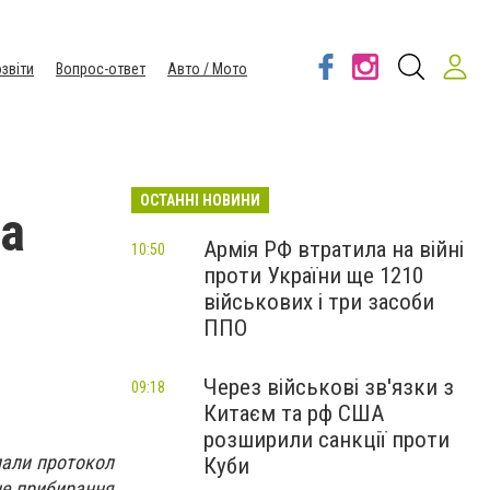
звіти
Вопрос-ответ
Авто / Мото
ОСТАННІ НОВИНИ
на
Армія РФ втратила на війні
10:50
проти України ще 1210
військових і три засоби
ППО
Через військові зв'язки з
09:18
Китаєм та рф США
розширили санкції проти
лали протокол
Куби
сне прибирання