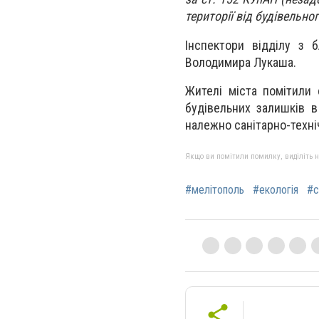
території від будівельно
Інспектори відділу з 
Володимира Лукаша.
Жителі міста помітили
будівельних залишків 
належно санітарно-техні
Якщо ви помітили помилку, виділіть нео
#мелітополь
#екологія
#с