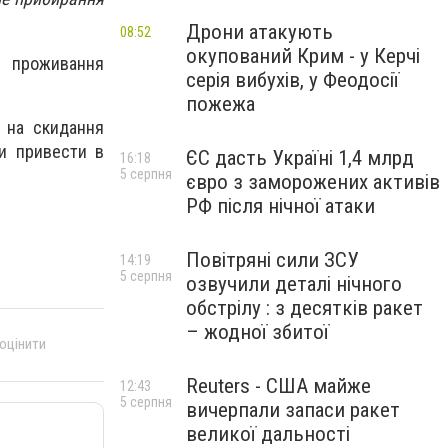
Дрони атакують
08:52
окупований Крим - у Керчі
м проживання
серія вибухів, у Феодосії
пожежа
ь на скидання
ми привести в
ЄС дасть Україні 1,4 млрд
16:18
5 серпня
євро з заморожених активів
РФ після нічної атаки
Повітряні сили ЗСУ
14:19
5 серпня
озвучили деталі нічного
обстрілу : з десятків ракет
– жодної збитої
 оцінити
Reuters - США майже
12:43
5 серпня
вичерпали запаси ракет
великої дальності