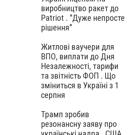
виробництво ракет до
Patriot . "Дуже непросте
рішення"
Житлові ваучери для
ВПО, виплати до Дня
Незалежності, тарифи
та звітність ФОП . Що
зміниться в Україні з 1
серпня
Трамп зробив
резонансну заяву про
українські надра . США