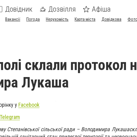
Довідник
Дозвілля
Афіша
Вакансії
Погода
Нерухомість
Карта міста
Довідкова
Фото
полі склали протокол 
ира Лукаша
орінку у
Facebook
Telegram
ву Степанівської сільської ради –
Володимир
а Лукаша
ск
овільній санітарний стан прилеглої території та несвоєча