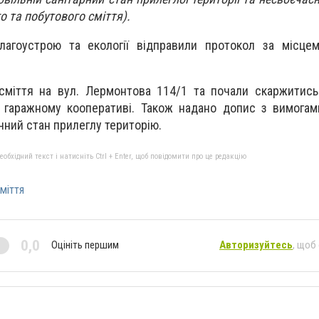
го та побутового сміття).
благоустрою та екології відправили протокол за місце
 сміття на вул. Лермонтова 114/1 та почали скаржитис
в гаражному кооперативі. Також надано допис з вимога
чний стан прилеглу територію.
бхідний текст і натисніть Ctrl + Enter, щоб повідомити про це редакцію
міття
0,0
Оцініть першим
Авторизуйтесь
, щоб