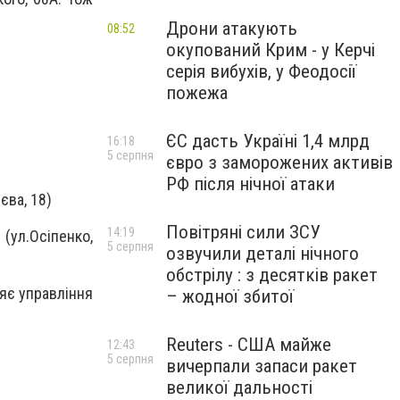
Дрони атакують
08:52
окупований Крим - у Керчі
серія вибухів, у Феодосії
пожежа
ЄС дасть Україні 1,4 млрд
16:18
5 серпня
євро з заморожених активів
РФ після нічної атаки
єва, 18)
Повітряні сили ЗСУ
14:19
 (ул.Осіпенко,
5 серпня
озвучили деталі нічного
обстрілу : з десятків ракет
яє управління
– жодної збитої
Reuters - США майже
12:43
5 серпня
вичерпали запаси ракет
великої дальності