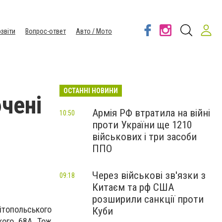
звіти
Вопрос-ответ
Авто / Мото
ОСТАННІ НОВИНИ
чені
Армія РФ втратила на війні
10:50
проти України ще 1210
військових і три засоби
ППО
Через військові зв'язки з
09:18
Китаєм та рф США
розширили санкції проти
топольського
Куби
ого, 68А. Тож