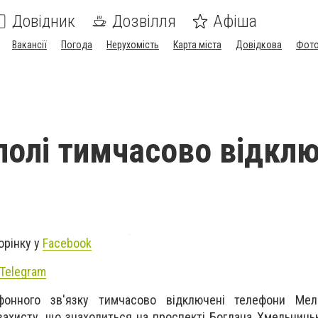
Довідник
Дозвілля
Афіша
Вакансії
Погода
Нерухомість
Карта міста
Довідкова
Фото
полі тимчасово відклю
и
орінку у
Facebook
Telegram
фонного зв'язку тимчасово відключені телефони Мелі
захисту, що знаходиться на проспекті Богдана Хмельницьк