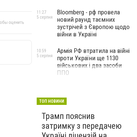
Bloomberg - рф провела
11:27
5 серпня
новий раунд таємних
тобы оценить
зустрічей з Європою щодо
війни в Україні
Армія РФ втратила на війні
10:59
5 серпня
проти України ще 1130
військових і два засоби
ППО
ТОП НОВИНИ
Трамп пояснив
затримку з передачею
Україні ліцензій на