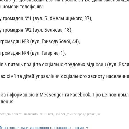
і номери телефонів:
у громадян №1 (вул. Б. Хмельницького, 87),
у громадян №2 (вул. Бєляєва, 18),
 громадян №3 (вул. Гризодубової, 44),
громадян №4 (вул. Гагаріна, 1),
діл з питань праці та соціально-трудових відносин (вул. Бєля
вах сім'ї та дітей управління соціального захисту населення
за інформацією в Messenger та Facebook. Про це повідомл
елення.
бхідний текст і натисніть Ctrl + Enter, щоб повідомити про це редакцію
елітопольське управління соціального захисту