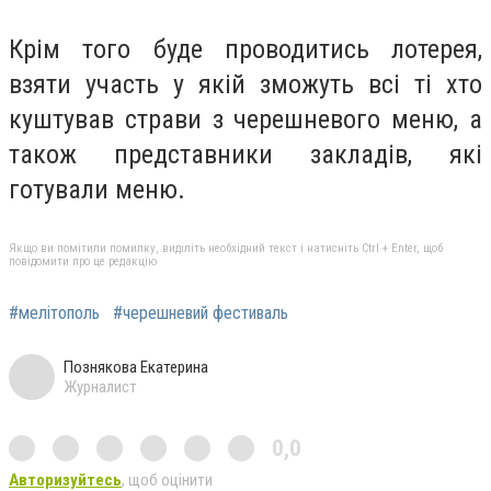
Крім того буде проводитись лотерея,
взяти участь у якій зможуть всі ті хто
куштував страви з черешневого меню, а
також представники закладів, які
готували меню.
Якщо ви помітили помилку, виділіть необхідний текст і натисніть Ctrl + Enter, щоб
повідомити про це редакцію
#мелітополь
#черешневий фестиваль
Познякова Екатерина
Журналист
0,0
Авторизуйтесь
, щоб оцінити