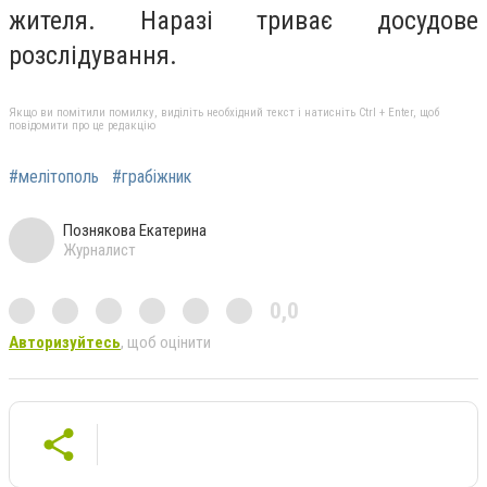
жителя. Наразі триває досудове
розслідування.
Якщо ви помітили помилку, виділіть необхідний текст і натисніть Ctrl + Enter, щоб
повідомити про це редакцію
#мелітополь
#грабіжник
Познякова Екатерина
Журналист
0,0
Авторизуйтесь
, щоб оцінити