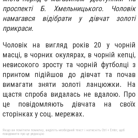
проспекті Б. Хмельницького. Чоловік
намагався відібрати у дівчат золоті
прикраси.
Чоловік на вигляд років 20 у чорній
масці, в чорних окулярах, в чорній кепці,
невисокого зросту та чорній футболці з
принтом підійшов до дівчат та почав
вимагати зняти золоті ланцюжки. На
щастя спроба видалась не вдалою. Про
це повідомляють дівчата на своїх
сторінках у соц. мережах.
Якщо ви помітили помилку, виділіть необхідний текст і натисніть Ctrl + Enter, щоб
повідомити про це редакцію