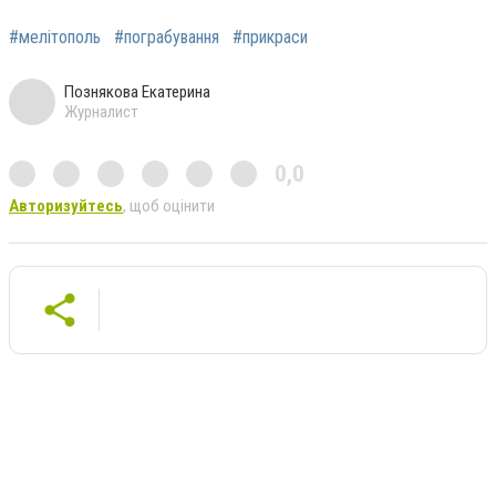
#мелітополь
#пограбування
#прикраси
Познякова Екатерина
Журналист
0,0
Авторизуйтесь
, щоб оцінити