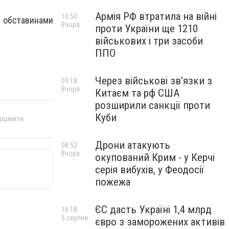
Армія РФ втратила на війні
10:50
З обставинами
Вчора
проти України ще 1210
військових і три засоби
ППО
Через військові зв'язки з
09:18
Вчора
Китаєм та рф США
розширили санкції проти
Куби
 оцінити
Дрони атакують
08:52
Вчора
окупований Крим - у Керчі
серія вибухів, у Феодосії
пожежа
ЄС дасть Україні 1,4 млрд
16:18
5 серпня
євро з заморожених активів