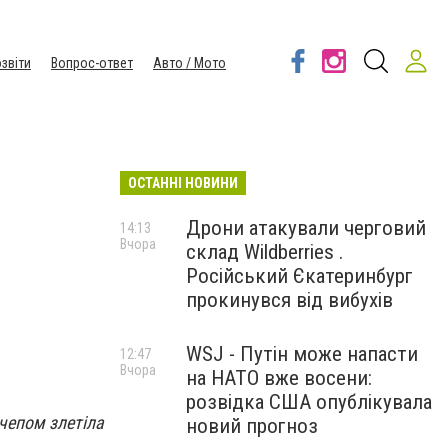
звіти
Вопрос-ответ
Авто / Мото
ОСТАННІ НОВИНИ
Дрони атакували черговий
14:13
Вчора
склад Wildberries .
Російський Єкатеринбург
прокинувся від вибухів
WSJ - Путін може напасти
12:47
Вчора
на НАТО вже восени:
розвідка США опублікувала
ичепом злетіла
новий прогноз