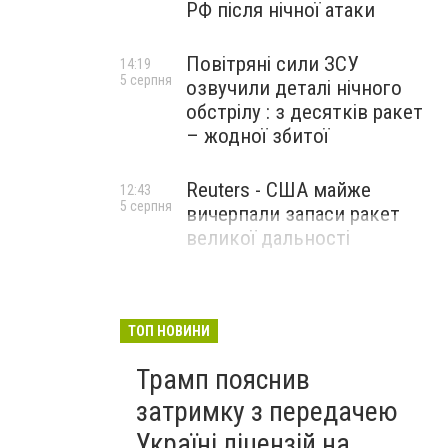
РФ після нічної атаки
Повітряні сили ЗСУ
14:19
5 серпня
озвучили деталі нічного
обстрілу : з десятків ракет
– жодної збитої
Reuters - США майже
12:43
5 серпня
вичерпали запаси ракет
великої дальності
ТОП НОВИНИ
Трамп пояснив
затримку з передачею
Україні ліцензій на