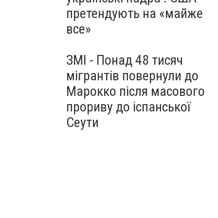
претендують на «майже
все»
ЗМІ - Понад 48 тисяч
мігрантів повернули до
Марокко після масового
прориву до іспанської
Сеути