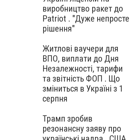
виробництво ракет до
Patriot . "Дуже непросте
рішення"
Житлові ваучери для
ВПО, виплати до Дня
Незалежності, тарифи
та звітність ФОП . Що
зміниться в Україні з 1
серпня
Трамп зробив
резонансну заяву про
українські надра . США