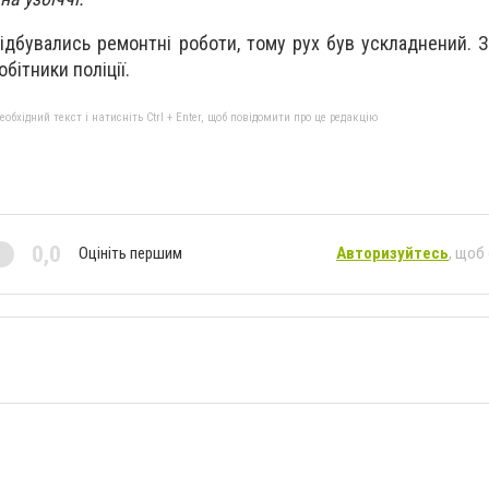
відбувались ремонтні роботи, тому рух був ускладнений. 
бітники поліції.
бхідний текст і натисніть Ctrl + Enter, щоб повідомити про це редакцію
0,0
Оцініть першим
Авторизуйтесь
, щоб