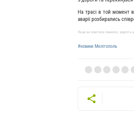
На трасі в той момент 
аварії розбирались співро
Якщо ви помітили помилку, виділіть нео
#новини Мелітополь