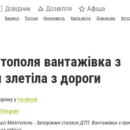
Довідник
Дозвілля
Афіша
Вакансії
Погода
Нерухомість
Карта міста
Довідкова
Фото
ітополя вантажівка з
 злетіла з дороги
орінку у
Facebook
Telegram
трасі Мелітополь - Запоріжжя сталася ДТП. Вантажівка з пр
на узбіччі.