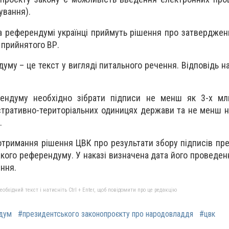
ування).
а референдумі українці приймуть рішення про затверджен
 прийнятого ВР.
уму – це текст у вигляді питального речення. Відповідь н
ндуму необхідно зібрати підписи не менш як 3-х млн
тративно-територіальних одиницях держави та не менш н
.
 отримання рішення ЦВК про результати збору підписів пр
кого референдуму. У наказі визначена дата його проведенн
ення.
бхідний текст і натисніть Ctrl + Enter, щоб повідомити про це редакцію
ндум
#президентського законопроєкту про народовладдя
#цвк