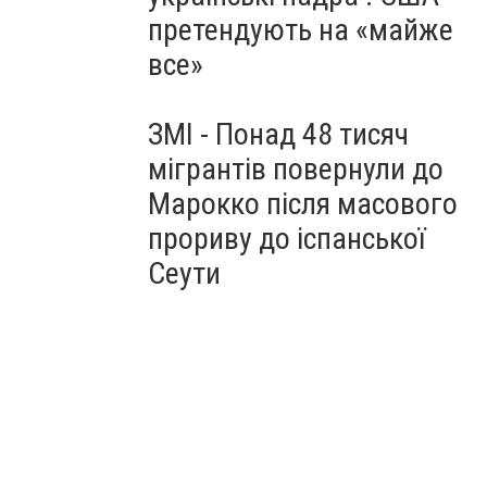
претендують на «майже
все»
ЗМІ - Понад 48 тисяч
мігрантів повернули до
Марокко після масового
прориву до іспанської
Сеути