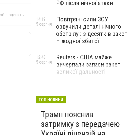
РФ після нічної атаки
тобы оценить
Повітряні сили ЗСУ
14:19
5 серпня
озвучили деталі нічного
обстрілу : з десятків ракет
– жодної збитої
Reuters - США майже
12:43
5 серпня
вичерпали запаси ракет
великої дальності
ТОП НОВИНИ
Трамп пояснив
затримку з передачею
Україні ліцензій на