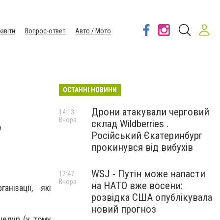
звіти
Вопрос-ответ
Авто / Мото
ОСТАННІ НОВИНИ
Дрони атакували черговий
14:13
Вчора
склад Wildberries .
?
Російський Єкатеринбург
прокинувся від вибухів
WSJ - Путін може напасти
12:47
Вчора
на НАТО вже восени:
нізації, які
розвідка США опублікувала
новий прогноз
цедур (у тому