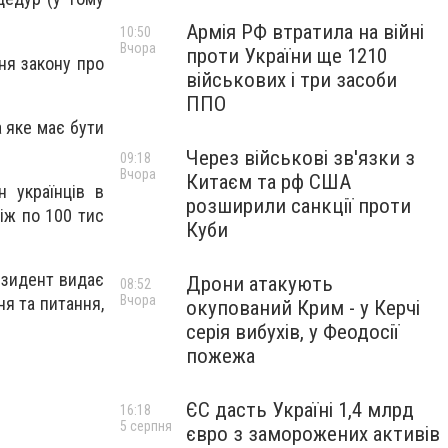
Армія РФ втратила на війні
10:50
Вчора
проти України ще 1210
ня закону про
військових і три засоби
ППО
а яке має бути
Через військові зв'язки з
09:18
Вчора
Китаєм та рф США
 українців в
розширили санкції проти
іж по 100 тис
Куби
езидент видає
Дрони атакують
08:52
Вчора
я та питання,
окупований Крим - у Керчі
серія вибухів, у Феодосії
пожежа
ЄС дасть Україні 1,4 млрд
16:18
5 серпня
євро з заморожених активів