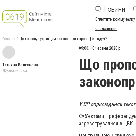
Новини
Оплатить коммуналку
Оголошення
Головна
Що пропонує українцям законопроєкт про референдум?
09:00, 10 червня 2020 р.
Що пропо
Татьяна Волканова
Журналистка
законопр
У ВР оприлюднили текст
Суб’єктами референдум
зареєструвалися в ЦВК.
Центральною новинкою 