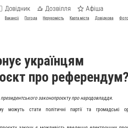
Довідник
Дозвілля
Афіша
Вакансії
Погода
Нерухомість
Карта міста
Довідкова
Фото
нує українцям
оєкт про референдум
 президентського законопроєкту про народовладдя.
у можуть стати політичні партії та громадські орга
проєкту закону є можливість введення електронних про