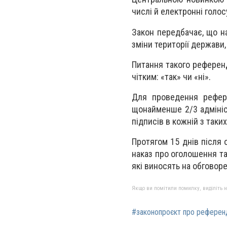
числі й електронні голос
Закон передбачає, що н
зміни території держави,
Питання такого референд
чітким: «так» чи «ні».
Для проведення рефере
щонайменше 2/3 адмініс
підписів в кожній з таких
Протягом 15 днів після
наказ про оголошення та
які виносять на обговор
Якщо ви помітили помилку, виділіть нео
#законопроєкт про рефере