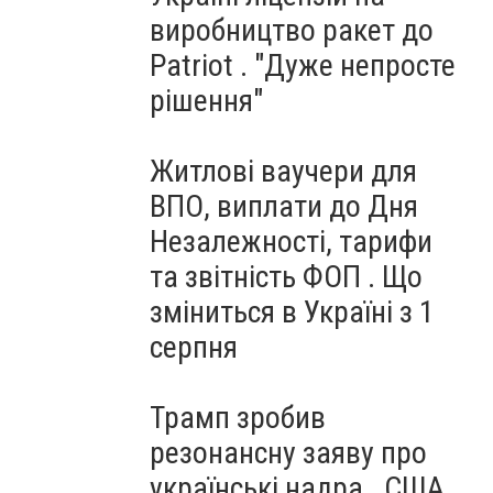
виробництво ракет до
Patriot . "Дуже непросте
рішення"
Житлові ваучери для
ВПО, виплати до Дня
Незалежності, тарифи
та звітність ФОП . Що
зміниться в Україні з 1
серпня
Трамп зробив
резонансну заяву про
українські надра . США