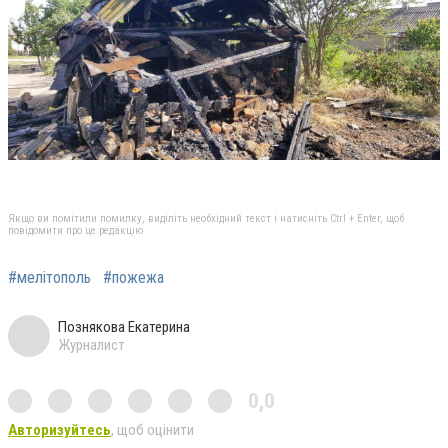
Якщо ви помітили помилку, виділіть необхідний текст і натисніть Ctrl + Enter, щоб
повідомити про це редакцію
#мелітополь
#пожежа
Познякова Екатерина
Журналист
0,0
Авторизуйтесь
, щоб оцінити