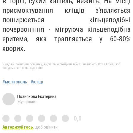
в горлі, сухий кашель, нежить. На місці
присмоктування кліщів з'являється
поширюється кільцеподібні
почервоніння - мігруюча кільцеподібна
еритема, яка трапляється у 60-80%
хворих.
Якщо ви помітили помилку, виділіть необхідний текст і натисніть Ctrl + Enter, щоб
повідомити про це редакцію
#мелітополь
#кліщі
Познякова Екатерина
Журналист
0,0
Авторизуйтесь
, щоб оцінити