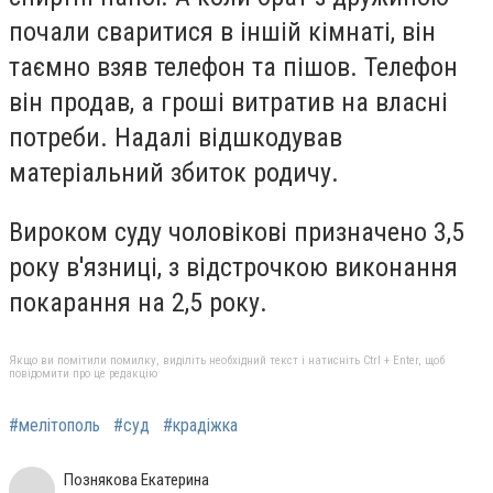
почали сваритися в іншій кімнаті, він
таємно взяв телефон та пішов. Телефон
він продав, а гроші витратив на власні
потреби. Надалі відшкодував
матеріальний збиток родичу.
Вироком суду чоловікові призначено 3,5
року в'язниці, з відстрочкою виконання
покарання на 2,5 року.
Якщо ви помітили помилку, виділіть необхідний текст і натисніть Ctrl + Enter, щоб
повідомити про це редакцію
#мелітополь
#суд
#крадіжка
Познякова Екатерина