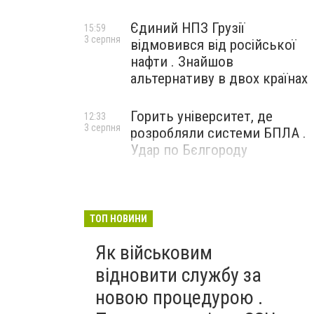
Єдиний НПЗ Грузії
15:59
3 серпня
відмовився від російської
нафти . Знайшов
альтернативу в двох країнах
Горить університет, де
12:33
3 серпня
розробляли системи БПЛА .
Удар по Бєлгороду
ТОП НОВИНИ
Як військовим
відновити службу за
новою процедурою .