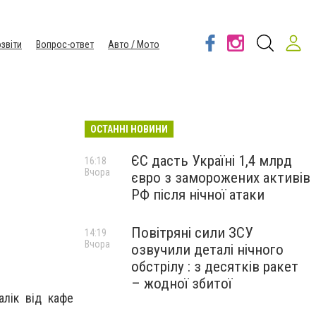
звіти
Вопрос-ответ
Авто / Мото
ОСТАННІ НОВИНИ
ЄС дасть Україні 1,4 млрд
16:18
Вчора
євро з заморожених активів
РФ після нічної атаки
Повітряні сили ЗСУ
14:19
Вчора
озвучили деталі нічного
обстрілу : з десятків ракет
– жодної збитої
алік від кафе