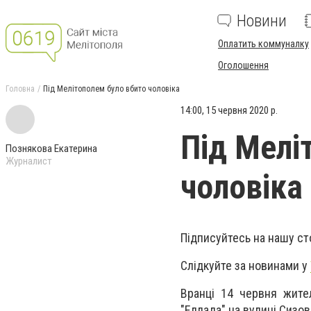
Новини
Оплатить коммуналку
Оголошення
Головна
Під Мелітополем було вбито чоловіка
14:00, 15 червня 2020 р.
Під Мелі
Познякова Екатерина
Журналист
чоловіка
Підписуйтесь на нашу ст
Слідкуйте за новинами у
Вранці 14 червня жител
"Еллада" на вулиці Сизо