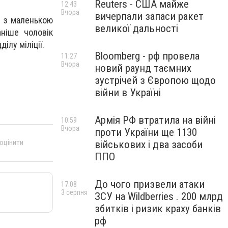
Reuters - США майже
12:43
Вчора
вичерпали запаси ракет
м з маленькою
великої дальності
аніше чоловік
ілу міліції.
Bloomberg - рф провела
11:27
Вчора
новий раунд таємних
зустрічей з Європою щодо
війни в Україні
Армія РФ втратила на війні
10:59
Вчора
проти України ще 1130
 оцінити
військових і два засоби
ППО
До чого призвели атаки
17:08
3 серпня
ЗСУ на Wildberries . 200 млрд
збитків і ризик краху банків
рф