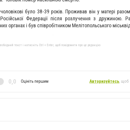
чоловікові було 38-39 років. Проживав він у матері разо
 Російської Федерації після розлучення з дружиною. Р
х органах і був співробітником Мелітопольського міськвідд
бхідний текст і натисніть Ctrl + Enter, щоб повідомити про це редакцію
0,0
Оцініть першим
Авторизуйтесь
, щоб