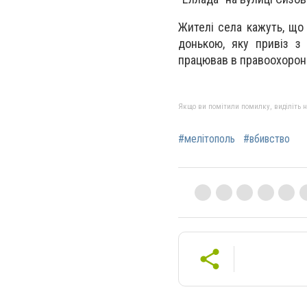
Жителі села кажуть, що 
донькою, яку привіз з
працював в правоохоронни
Якщо ви помітили помилку, виділіть нео
#мелітополь
#вбивство