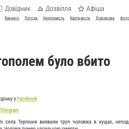
Довідник
Дозвілля
Афіша
Вакансії
Погода
Нерухомість
Карта міста
Довідкова
Фото
тополем було вбито
орінку у
Facebook
Telegram
і села Терпіння виявили труп чоловіка в кущах, непод
ва. Чоловік помер насильною смертю.