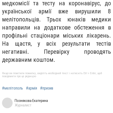
медкомісії та тесту на коронавірус, до
української армії вже вирушили 8
мелітопольців. Трьох юнаків медики
направили на додаткове обстеження в
профільні стаціонари міських лікарень.
На щастя, у всіх результати тестів
негативні. Перевірку проводять
державним коштом.
Якщо ви помітили помилку, виділіть необхідний текст і натисніть Ctrl + Enter, щоб
повідомити про це редакцію
#мелітополь
#армія
#призив
Познякова Екатерина
Журналист