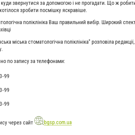
, куди звернутися за допомогою і не прогадати. Що ж робити
ахотілося зробити посмішку яскравіше.
тологічна поліклініка Ваш правильний вибір. Широкий спект
хівці
ська міська стоматологічна поліклініка" розповіла редакції,
у.
но по запису за телефонами:
3-99
3-99
3-99
ису через сайт
bgsp.com.ua