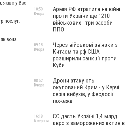
, якщо у Вас
Армія РФ втратила на війні
10:50
Вчора
проти України ще 1210
р послуг,
військових і три засоби
ППО
 як вона
Через військові зв'язки з
09:18
Вчора
Китаєм та рф США
розширили санкції проти
Куби
Дрони атакують
08:52
Вчора
окупований Крим - у Керчі
серія вибухів, у Феодосії
пожежа
ЄС дасть Україні 1,4 млрд
16:18
5 серпня
євро з заморожених активів