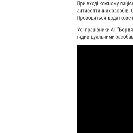
При вході кожному паціє
антисептичних засобів. О
Проводиться додаткове і
Усі працівники АТ "Берд
індивідуальними засобам