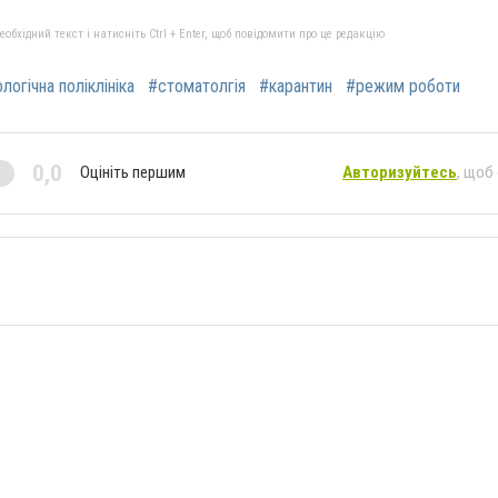
бхідний текст і натисніть Ctrl + Enter, щоб повідомити про це редакцію
огічна поліклініка
#стоматолгія
#карантин
#режим роботи
0,0
Оцініть першим
Авторизуйтесь
, щоб