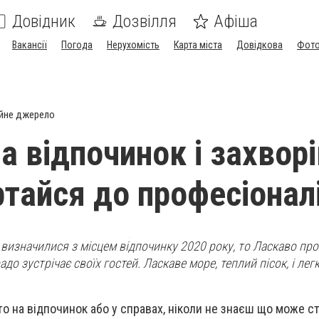
Довідник
Дозвілля
Афіша
Вакансії
Погода
Нерухомість
Карта міста
Довідкова
Фото
йне джерело
а відпочинок і захворі
ртайся до професіонал
визначилися з місцем відпочинку 2020 року, то Ласкаво пр
адо зустрічає своїх гостей. Ласкаве море, теплий пісок, і лег
о на відпочинок або у справах, ніколи не знаєш що може ст