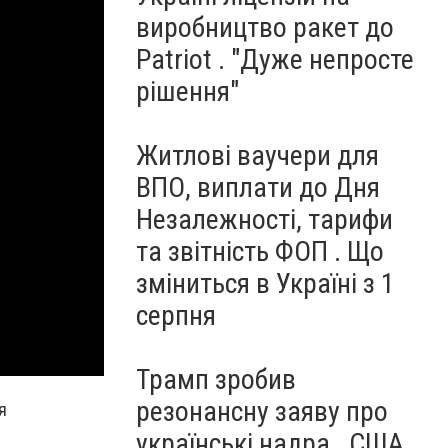
виробництво ракет до
Patriot . "Дуже непросте
рішення"
Житлові ваучери для
ВПО, виплати до Дня
Незалежності, тарифи
та звітність ФОП . Що
зміниться в Україні з 1
серпня
Трамп зробив
резонансну заяву про
я
українські надра . США