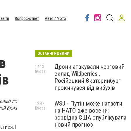
звіти
Вопрос-ответ
Авто / Мото
ОСТАННІ НОВИНИ
в
Дрони атакували черговий
14:13
Вчора
склад Wildberries .
ів
Російський Єкатеринбург
прокинувся від вибухів
осимо до
WSJ - Путін може напасти
12:47
кий бриз
Вчора
на НАТО вже восени:
розвідка США опублікувала
новий прогноз
атися. І