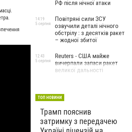
РФ після нічної атаки
масці.
тра.
Повітряні сили ЗСУ
14:19
5 серпня
озвучили деталі нічного
езпечення
обстрілу : з десятків ракет
– жодної збитої
Reuters - США майже
12:43
5 серпня
вичерпали запаси ракет
великої дальності
ТОП НОВИНИ
Трамп пояснив
затримку з передачею
Україні ліцензій на