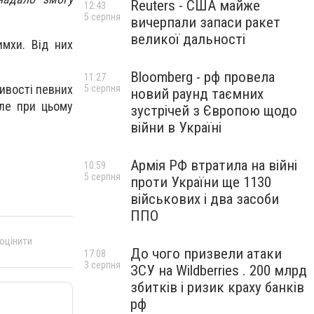
Reuters - США майже
12:43
5 серпня
вичерпали запаси ракет
великої дальності
мхи. Від них
Bloomberg - рф провела
11:27
ивості певних
5 серпня
новий раунд таємних
але при цьому
зустрічей з Європою щодо
війни в Україні
Армія РФ втратила на війні
10:59
5 серпня
проти України ще 1130
військових і два засоби
ППО
 оцінити
До чого призвели атаки
17:08
3 серпня
ЗСУ на Wildberries . 200 млрд
збитків і ризик краху банків
рф