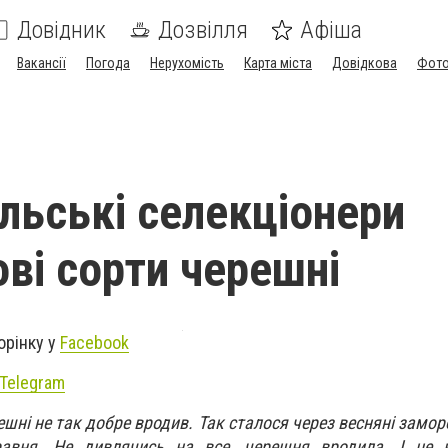
Довідник
Дозвілля
Афіша
Вакансії
Погода
Нерухомість
Карта міста
Довідкова
Фото
льські селекціонери
ові сорти черешні
орінку у
Facebook
Telegram
шні не так добре вродив. Так сталося через весняні замор
равня. Не дивлячись на все, черешня вродила. І це 