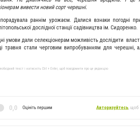
іонерам вивести новий сорт черешні.
порадувала раннім урожаєм. Далися взнаки погодні при
топольської дослідної станції садівництва ім. Сидоренко.
дні умови дали селекціонерам можливість дослідити власт
інці травня стали черговим випробуванням для черешні, 
бхідний текст і натисніть Ctrl + Enter, щоб повідомити про це редакцію
0,0
Оцініть першим
Авторизуйтесь
, щоб