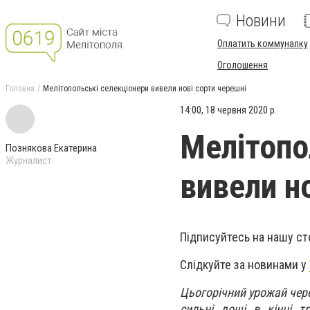
Новини
Оплатить коммуналку
Оголошення
Головна
Мелітопольські селекціонери вивели нові сорти черешні
14:00, 18 червня 2020 р.
Мелітопо
Познякова Екатерина
Журналист
вивели н
Підписуйтесь на нашу ст
Слідкуйте за новинами у
Цьогорічний урожай чере
сильні дощі в кінці т