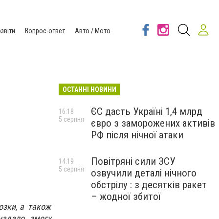
звіти
Вопрос-ответ
Авто / Мото
ОСТАННІ НОВИНИ
ЄС дасть Україні 1,4 млрд
16:18
5 серпня
євро з заморожених активів
РФ після нічної атаки
Повітряні сили ЗСУ
14:19
5 серпня
озвучили деталі нічного
обстрілу : з десятків ракет
– жодної збитої
озки, а також
надало змогу