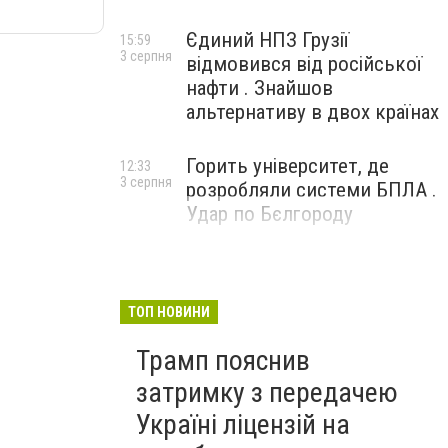
Єдиний НПЗ Грузії
15:59
3 серпня
відмовився від російської
нафти . Знайшов
альтернативу в двох країнах
Горить університет, де
12:33
3 серпня
розробляли системи БПЛА .
Удар по Бєлгороду
ТОП НОВИНИ
Трамп пояснив
затримку з передачею
Україні ліцензій на