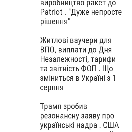
виробництво ракет до
Patriot . "Дуже непросте
рішення"
Житлові ваучери для
ВПО, виплати до Дня
Незалежності, тарифи
та звітність ФОП . Що
зміниться в Україні з 1
серпня
Трамп зробив
резонансну заяву про
українські надра . США