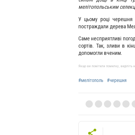
мелітопольським селекц
У цьому році черешня 
постраждали дерева Мелі
Саме несприятливі пого
сортів. Так, зливи в к
допомогли вченим.
Якщо ви помітили помилку, виділіть нео
#мелітополь
#черешня