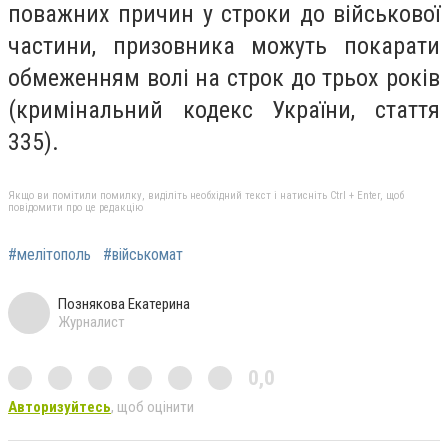
поважних причин у строки до військової
частини, призовника можуть покарати
обмеженням волі на строк до трьох років
(кримінальний кодекс України, стаття
335).
Якщо ви помітили помилку, виділіть необхідний текст і натисніть Ctrl + Enter, щоб
повідомити про це редакцію
#мелітополь
#військомат
Познякова Екатерина
Журналист
0,0
Авторизуйтесь
, щоб оцінити