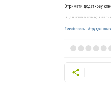
Отримати додаткову конс
Якщо ви помітили помилку, виділіть нео
#мелітополь
#трудові книг