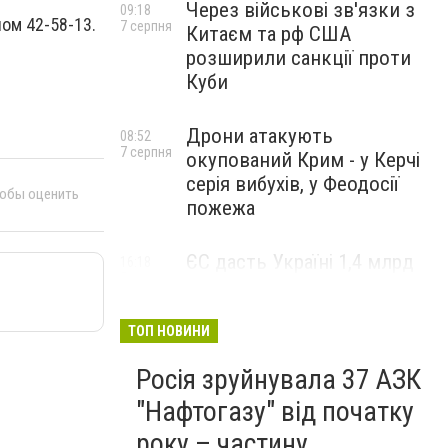
Через військові зв'язки з
09:18
ом 42-58-13.
7 серпня
Китаєм та рф США
розширили санкції проти
Куби
Дрони атакують
08:52
7 серпня
окупований Крим - у Керчі
серія вибухів, у Феодосії
тобы оценить
пожежа
ЄС дасть Україні 1,4 млрд
16:18
5 серпня
євро з заморожених активів
РФ після нічної атаки
ТОП НОВИНИ
Росія зруйнувала 37 АЗК
"Нафтогазу" від початку
року – частину