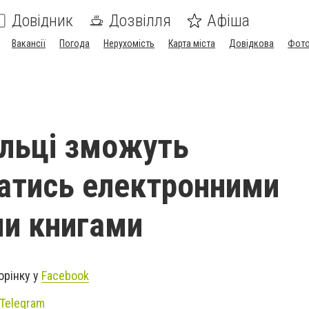
Довідник
Дозвілля
Афіша
Вакансії
Погода
Нерухомість
Карта міста
Довідкова
Фото
льці зможуть
атись електронними
и книгами
орінку у
Facebook
Telegram