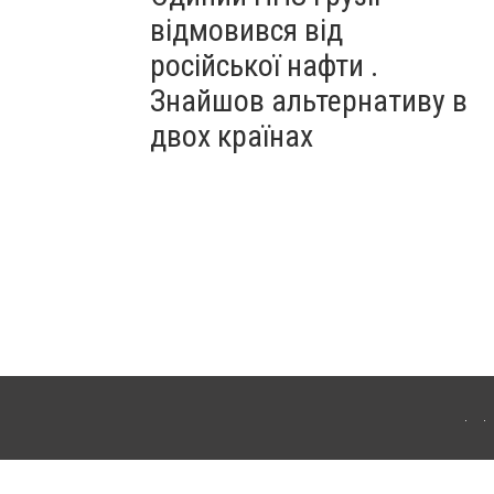
відмовився від
російської нафти .
Знайшов альтернативу в
двох країнах
ітополя. Для інтернет-видань обов'язкове розміщення прямого, відкритого для