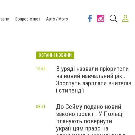
звіти
Вопрос-ответ
Авто / Мото
ОСТАННІ НОВИНИ
В уряді назвали пріоритети
10:59
на новий навчальний рік .
Зростуть зарплати вчителів
і стипендії
До Сейму подано новий
08:51
законопроєкт . У Польщі
планують повернути
українцям право на