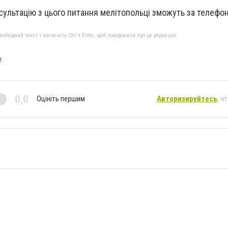
ультацію з цього питання мелітопольці зможуть за телефон
бхідний текст і натисніть Ctrl + Enter, щоб повідомити про це редакцію
и
0,0
Оцініть першим
Авторизируйтесь
, ч