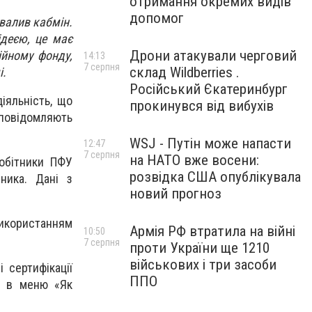
отримання окремих видів
допомог
хвалив кабмін.
ідеєю, це має
Дрони атакували черговий
ійному фонду,
14:13
7 серпня
склад Wildberries .
і.
Російський Єкатеринбург
іяльність, що
прокинувся від вибухів
 повідомляють
WSJ - Путін може напасти
12:47
7 серпня
на НАТО вже восени:
робітники ПФУ
розвідка США опублікувала
ника. Дані з
новий прогноз
використанням
Армія РФ втратила на війні
10:50
7 серпня
проти України ще 1210
військових і три засоби
 сертифікації
ППО
У в меню «Як