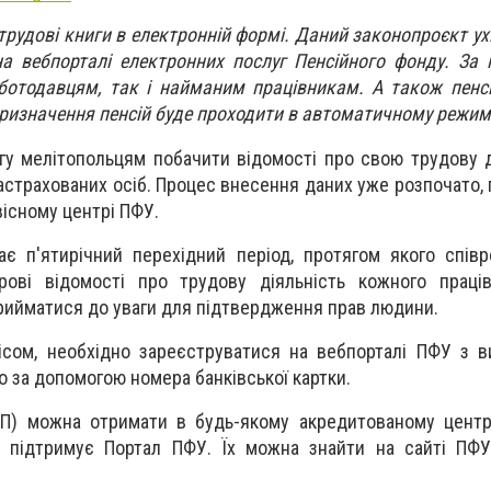
ь трудові книги в електронній формі. Даний законопроєкт у
на вебпорталі електронних послуг Пенсійного фонду. За 
ботодавцям, так і найманим працівникам. А також пенс
призначення пенсій буде проходити в автоматичному режим
гу мелітопольцям побачити відомості про свою трудову д
застрахованих осіб. Процес внесення даних уже розпочато,
існому центрі ПФУ.
є п'ятирічний перехідний період, протягом якого спів
ові відомості про трудову діяльність кожного праців
рийматися до уваги для підтвердження прав людини.
ісом, необхідно зареєструватися на вебпорталі ПФУ з 
о за допомогою номера банківської картки.
П) можна отримати в будь-якому акредитованому центрі
и підтримує Портал ПФУ. Їх можна знайти на сайті ПФ