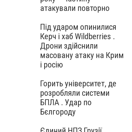
атакували повторно
Під ударом опинилися
Керч і хаб Wildberries .
Дрони здійснили
масовану атаку на Крим
і росію
Горить університет, де
розробляли системи
БПЛА . Удар по
Бєлгороду
Єдиний НПЗ Грузії