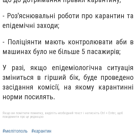
- Роз'яснювальні роботи про карантин та
епідемічні заходи;
- Поліціянти мають контролювати аби в
машинах було не більше 5 пасажирів;
У разі, якщо епідеміологічна ситуація
зміниться в гірший бік, буде проведено
засідання комісії, на якому карантинні
норми посилять.
Якщо ви помітили помилку, виділіть необхідний текст і натисніть Ctrl + Enter, щоб
повідомити про це редакцію
#мелітополь
#карантин