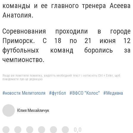
команды и ее главного тренера Асеева
Анатолия.
Соревнования проходили в городе
Приморск. С 18 по 21 июня 12
футбольных команд боролись за
чемпионство.
Якщо ви помітили помилку, виділіть необхідний текст і натисніть Ctrl + Enter, щоб
повідомити про це редакцію
#новости Мелитополя
#футбол
#ВФСО "Колос"
#Медиана
Юлия Михайличук
0,0