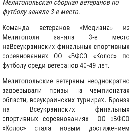
Мелитопольская сборная ветеранов по
футболу заняла 3-е место.
Команда ветеранов «Медиана» из
Мелитополя заняла 3-е место
наВсеукраинских финальных спортивных
соревнованиях
ОО «ВФСО «Колос» по
футболу среди ветеранов 40-49 лет
.
Мелитопольские ветераны неоднократно
завоевывали призы на чемпионатах
области, всеукраинских турнирах. Бронза
на Всеукраинских финальных
спортивных соревнованиях
ОО «ВФСО
«Колос» стала новым достижением