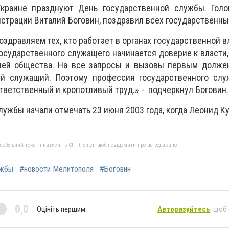
краине празднуют День государственной службы. Голо
страции Виталий Боговин, поздравил всех государственны
здравляем тех, кто работает в органах государственной в
осударственного служащего начинается доверие к власти
ей общества. На все запросы и вызовы первым должен
й служащий. Поэтому профессия государственного служ
тветственный и кропотливый труд.» - подчеркнул Боговин.
лужбы начали отмечать 23 июня 2003 года, когда Леонид К
бхідний текст і натисніть Ctrl + Enter, щоб повідомити про це редакцію
ужбы
#новости Мелитополя
#Боговин
0,0
Оцініть першим
Авторизуйтесь
, щоб