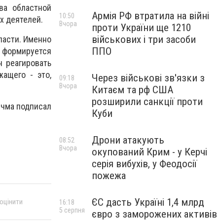
ва областной
Армія РФ втратила на війні
10:50
х деятелей.
Вчора
проти України ще 1210
військових і три засоби
ласти. Именно
ППО
, формируется
 реагировать
ащего - это,
Через військові зв'язки з
09:18
Вчора
Китаєм та рф США
розширили санкції проти
учма подписал
Куби
Дрони атакують
08:52
Вчора
окупований Крим - у Керчі
серія вибухів, у Феодосії
пожежа
ЄС дасть Україні 1,4 млрд
 оцінити
16:18
5 серпня
євро з заморожених активів