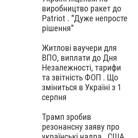
виробництво ракет до
Patriot . "Дуже непросте
рішення"
Житлові ваучери для
ВПО, виплати до Дня
Незалежності, тарифи
та звітність ФОП . Що
зміниться в Україні з 1
серпня
Трамп зробив
резонансну заяву про
українські надра . США