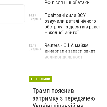
РФ після нічної атаки
Повітряні сили ЗСУ
14:19
5 серпня
озвучили деталі нічного
обстрілу : з десятків ракет
– жодної збитої
Reuters - США майже
12:43
5 серпня
вичерпали запаси ракет
великої дальності
ТОП НОВИНИ
Трамп пояснив
затримку з передачею
Україні ліцензій на