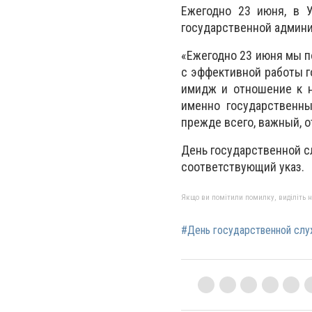
Ежегодно 23 июня, в У
государственной админи
«Ежегодно 23 июня мы по
с эффективной работы г
имидж и отношение к н
именно государственны
прежде всего, важный, о
День государственной с
соответствующий указ.
Якщо ви помітили помилку, виділіть нео
#День государственной сл