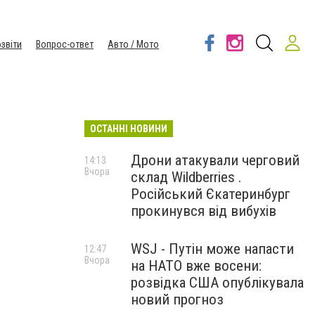
звіти
Вопрос-ответ
Авто / Мото
ОСТАННІ НОВИНИ
Дрони атакували черговий
14:13
Вчора
склад Wildberries .
Російський Єкатеринбург
прокинувся від вибухів
WSJ - Путін може напасти
12:47
Вчора
на НАТО вже восени:
розвідка США опублікувала
новий прогноз