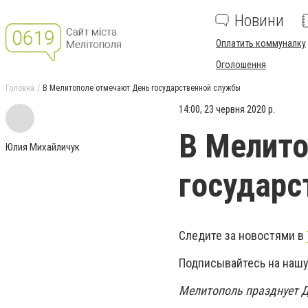
Новини
Оплатить коммуналку
Оголошення
Головна
В Мелитополе отмечают День государственной службы
14:00, 23 червня 2020 р.
В Мелито
Юлия Михайличук
государс
Следите за новостями в
Подписывайтесь на нашу
Мелитополь празднует Д