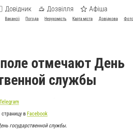
Довідник
Дозвілля
Афіша
Вакансії
Погода
Нерухомість
Карта міста
Довідкова
Фото
поле отмечают День
твенной службы
Telegram
 страницу в
Facebook
ень государственной службы.