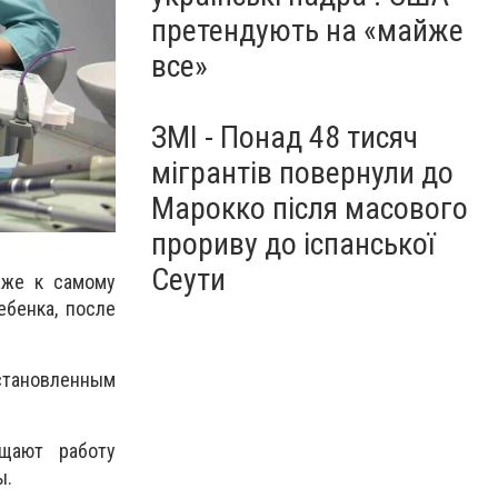
претендують на «майже
все»
ЗМІ - Понад 48 тисяч
мігрантів повернули до
Марокко після масового
прориву до іспанської
Сеути
аже к самому
ебенка, после
установленным
щают работу
ы.