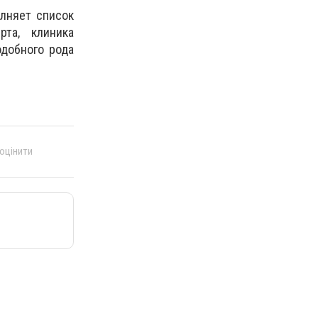
лняет список
та, клиника
одобного рода
 оцінити