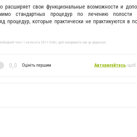
о расширяет свои функциональные возможности и допо
мимо стандартных процедур по лечению полости р
яд процедур, которые практически не практикуются в п
бхідний текст і натисніть Ctrl + Enter, щоб повідомити про це редакцію
0,0
Оцініть першим
Авторизуйтесь
, щоб