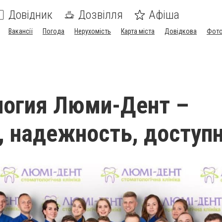
Довідник
Дозвілля
Афіша
Вакансії
Погода
Нерухомість
Карта міста
Довідкова
Фото
логия Люми-Дент –
, надежность, доступ