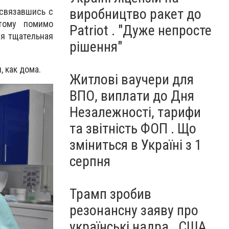
виробництво ракет до
 связавшись с
тому помимо
Patriot . "Дуже непросте
ся тщательная
рішення"
 как дома.
Житлові ваучери для
ВПО, виплати до Дня
Незалежності, тарифи
та звітність ФОП . Що
зміниться в Україні з 1
серпня
Трамп зробив
резонансну заяву про
українські надра . США