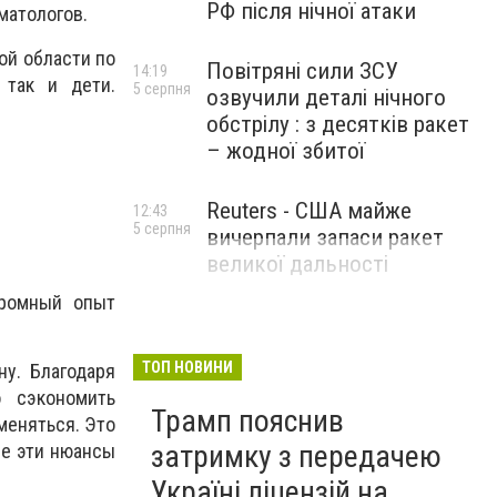
РФ після нічної атаки
матологов.
ой области по
Повітряні сили ЗСУ
14:19
 так и дети.
5 серпня
озвучили деталі нічного
обстрілу : з десятків ракет
– жодної збитої
Reuters - США майже
12:43
5 серпня
вичерпали запаси ракет
великої дальності
громный опыт
ТОП НОВИНИ
ену.
Благодаря
 сэкономить
Трамп пояснив
меняться. Это
затримку з передачею
се эти нюансы
Україні ліцензій на