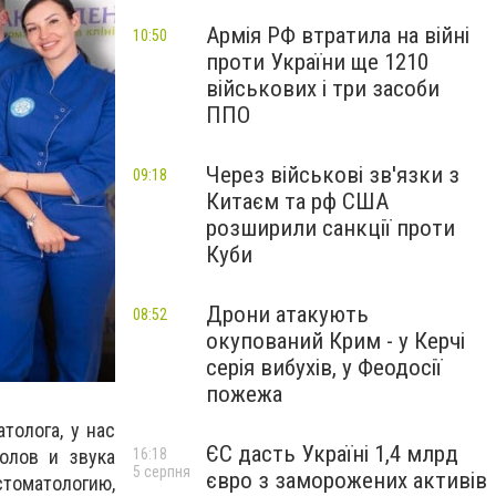
Армія РФ втратила на війні
10:50
проти України ще 1210
військових і три засоби
ППО
Через військові зв'язки з
09:18
Китаєм та рф США
розширили санкції проти
Куби
Дрони атакують
08:52
окупований Крим - у Керчі
серія вибухів, у Феодосії
пожежа
толога, у нас
ЄС дасть Україні 1,4 млрд
колов и звука
16:18
5 серпня
євро з заморожених активів
томатологию,