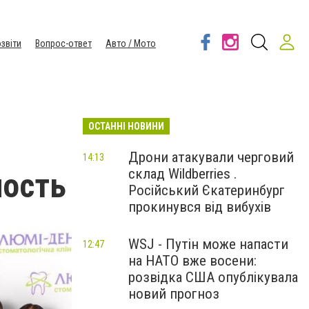
звіти
Вопрос-ответ
Авто / Мото
ОСТАННІ НОВИНИ
Дрони атакували черговий
14:13
склад Wildberries .
ность
Російський Єкатеринбург
прокинувся від вибухів
WSJ - Путін може напасти
12:47
на НАТО вже восени:
розвідка США опублікувала
новий прогноз