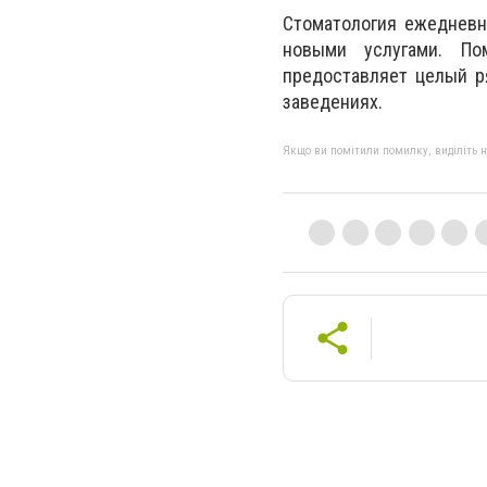
Стоматология ежедневн
новыми услугами.
По
предоставляет целый р
заведениях.
Якщо ви помітили помилку, виділіть нео