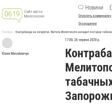
Новини
Оплатить коммуналку
Оголошення
Головна
Контрабанда на сигаретах. Житель Мелитополя наладил поставки табачн
17:00, 26 червня 2020 р.
Контраба
Юлия Михайличук
Мелитопо
табачных
Запорож