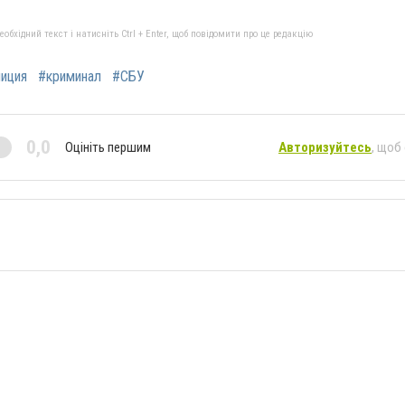
бхідний текст і натисніть Ctrl + Enter, щоб повідомити про це редакцію
иция
#криминал
#СБУ
0,0
Оцініть першим
Авторизуйтесь
, щоб