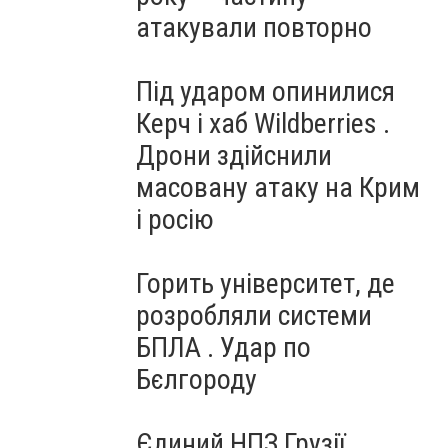
атакували повторно
Під ударом опинилися
Керч і хаб Wildberries .
Дрони здійснили
масовану атаку на Крим
і росію
Горить університет, де
розробляли системи
БПЛА . Удар по
Бєлгороду
Єдиний НПЗ Грузії