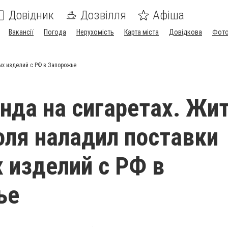
Довідник
Дозвілля
Афіша
Вакансії
Погода
Нерухомість
Карта міста
Довідкова
Фото
ых изделий с РФ в Запорожье
нда на сигаретах. Жи
ля наладил поставки
 изделий с РФ в
ье