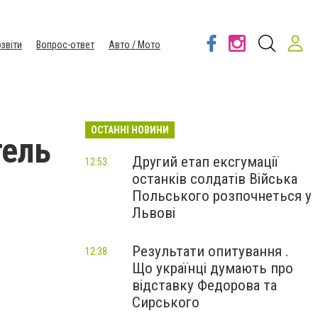
звіти
Вопрос-ответ
Авто / Мото
ОСТАННІ НОВИНИ
тель
Другий етап ексгумації
12:53
останків солдатів Війська
Польського розпочнеться у
Львові
Результати опитування .
12:38
Що українці думають про
відставку Федорова та
Сирського