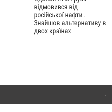
відмовився від
російської нафти .
Знайшов альтернативу в
двох країнах
ітополя. Для інтернет-видань обов'язкове розміщення прямого, відкритого для