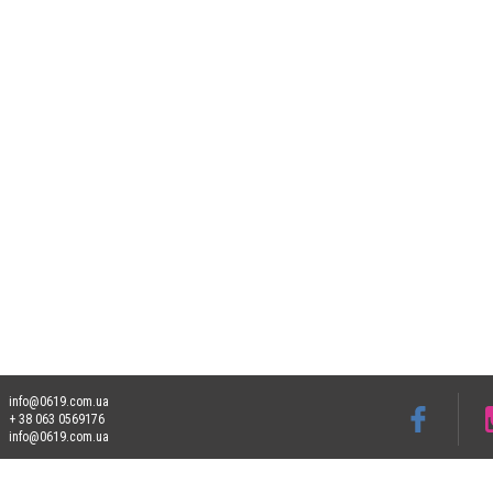
info@0619.com.ua
+ 38 063 0569176
info@0619.com.ua
Допускається цитування матеріалів без отримання попередньої згоди 0619.com.ua за