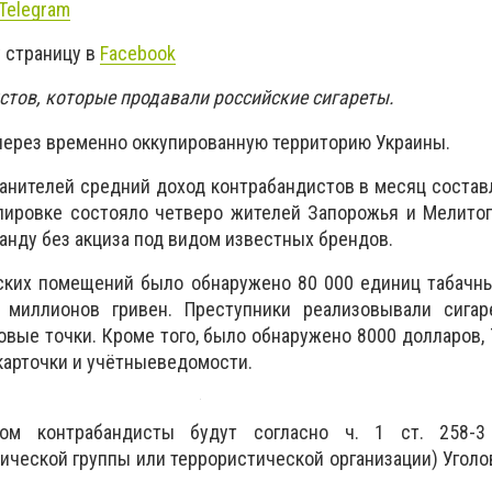
Telegram
 страницу в
Facebook
тов, которые продавали российские сигареты.
через временно оккупированную территорию Украины.
анителей средний доход контрабандистов в месяц состав
ппировке состояло четверо жителей Запорожья и Мелито
анду без акциза под видом известных брендов.
ских помещений было обнаружено 80 000 единиц табачны
миллионов гривен. Преступники реализовывали сига
овые точки. Кроме того, было обнаружено 8000 долларов, 
карточки и учётныеведомости.
ном контрабандисты будут согласно
ч. 1 ст. 258-3
ической группы или террористической организации) Уголо