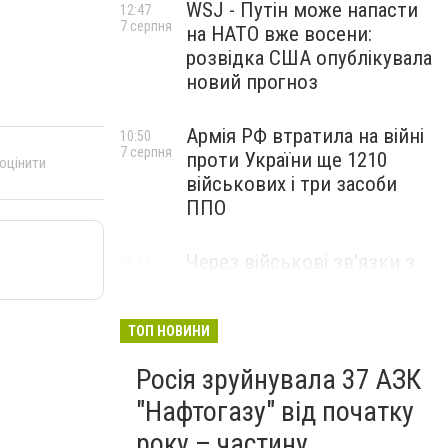
WSJ - Путін може напасти
12:47
7 серпня
на НАТО вже восени:
розвідка США опублікувала
новий прогноз
Армія РФ втратила на війні
10:50
7 серпня
проти України ще 1210
 оцінити
військових і три засоби
ППО
Через військові зв'язки з
09:18
7 серпня
Китаєм та рф США
розширили санкції проти
Куби
ТОП НОВИНИ
Росія зруйнувала 37 АЗК
"Нафтогазу" від початку
року – частину