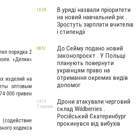
В уряді назвали пріоритети
10:59
на новий навчальний рік .
Зростуть зарплати вчителів
і стипендії
До Сейму подано новий
08:51
лял порядка 2
законопроєкт . У Польщі
поля. «Делки»
планують повернути
українцям право на
отримання окремих видів
х изделий на
допомог
реты оптовым
74 000 гривен
Дрони атакували черговий
14:13
7 серпня
склад Wildberries .
Російський Єкатеринбург
 (содействие
прокинувся від вибухів
вного кодекса