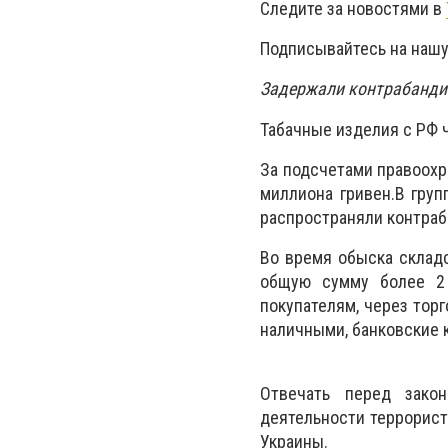
Следите за новостями в
Подписывайтесь на нашу
Задержали контрабандис
Табачные изделия с РФ 
За подсчетами правоохр
миллиона гривен.В гру
распространяли контраб
Во время обыска склад
общую сумму более 2 
покупателям, через торг
наличными, банковские 
Отвечать перед зако
деятельности террорист
Украины
.