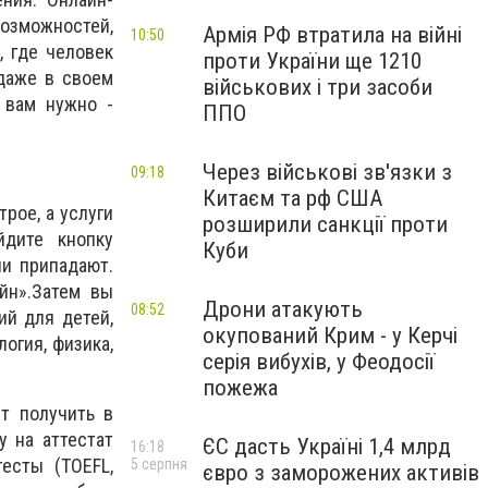
озможностей,
Армія РФ втратила на війні
10:50
, где человек
проти України ще 1210
 даже в своем
військових і три засоби
 вам нужно -
ППО
Через військові зв'язки з
09:18
Китаєм та рф США
трое, а услуги
розширили санкції проти
йдите кнопку
Куби
и припадают.
йн».Затем вы
Дрони атакують
08:52
ий для детей,
окупований Крим - у Керчі
огия, физика,
серія вибухів, у Феодосії
пожежа
т получить в
у на аттестат
ЄС дасть Україні 1,4 млрд
16:18
есты (TOEFL,
5 серпня
євро з заморожених активів