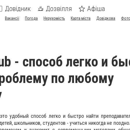
Довідник
Дозвілля
Афіша
Вакансії
Погода
Нерухомість
Карта міста
Довідкова
Фото
ub - способ легко и б
роблему по любому
у
- это удобный способ легко и быстро найти преподават
детей, школьников, студентов - учиться никогда не поздно
 временем и знакомит с современными методами обуче