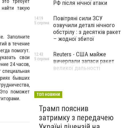
 это требует
РФ після нічної атаки
 найти такую
Повітряні сили ЗСУ
14:19
5 серпня
озвучили деталі нічного
обстрілу : з десятків ракет
е. Заполните
– жодної збитої
тий в течение
егда помогут.
Reuters - США майже
12:43
казать свои
5 серпня
вичерпали запаси ракет
ние 24 часов,
великої дальності
т специальная
ариях бывших
трудничества,
 Это поможет
ТОП НОВИНИ
титорами.
Трамп пояснив
затримку з передачею
Україні ліцензій на