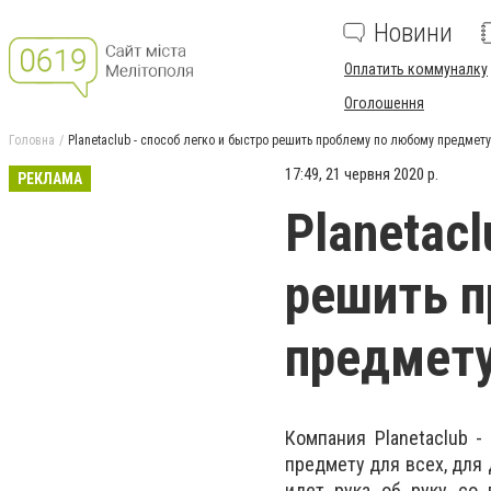
Новини
Оплатить коммуналку
Оголошення
Головна
Рlanetaclub - способ легко и быстро решить проблему по любому предмету
17:49, 21 червня 2020 р.
РЕКЛАМА
Рlanetacl
решить п
предмет
Компания Рlanetaclub 
предмету для всех, для 
идет рука об руку со