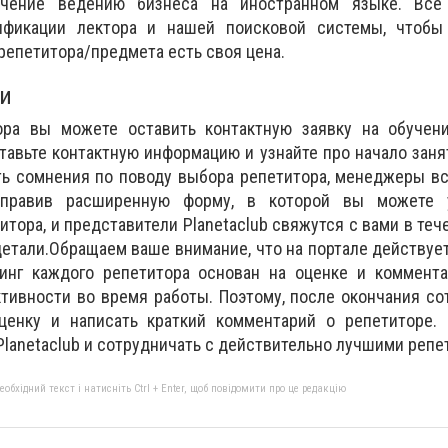
бучение ведению бизнеса на иностранном языке. Все
ификации лектора и нашей поисковой системы, чтобы
репетитора/предмета есть своя цена.
ии
ра вы можете оставить контактную заявку на обучени
тавьте контактную информацию и узнайте про начало заня
сть сомнения по поводу выбора репетитора, менеджеры вс
тправив расширенную форму, в которой вы можете у
тора, и представители Рlanetaclub свяжутся с вами в тече
детали.Обращаем ваше внимание, что на портале действуе
тинг каждого репетитора основан на оценке и коммент
активности во время работы. Поэтому, после окончания со
ценку и написать краткий комментарий о репетиторе.
lanetaclub и сотрудничать с действительно лучшими репе
бхідний текст і натисніть Ctrl + Enter, щоб повідомити про це редакцію