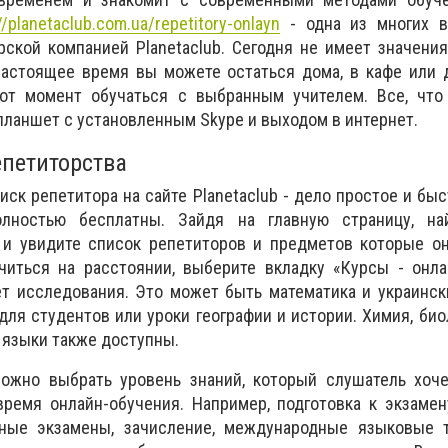
//planetaclub.com.ua/repetitory-onlayn
- одна из многих в
ской компанией Рlanetaclub. Сегодня не имеет значения
 настоящее время вы можете остаться дома, в кафе или
от момент обучаться с выбранным учителем. Все, что
 планшет с установленным Skype и выходом в интернет.
петиторства
иск репетитора на сайте Рlanetaclub - дело простое и быс
лностью бесплатны. Зайдя на главную страницу, на
 и увидите список репетиторов и предметов которые он
читься на расстоянии, выберите вкладку «Курсы - онла
т исследования. Это может быть математика и украинск
ля студентов или уроки географии и истории. Химия, биол
языки также доступны.
ожно выбрать уровень знаний, который слушатель хоче
время онлайн-обучения. Например, подготовка к экзамен
нные экзамены, зачисление, международные языковые т