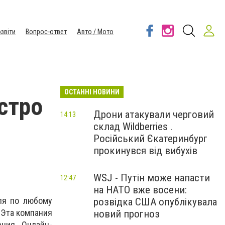
звіти
Вопрос-ответ
Авто / Мото
ОСТАННІ НОВИНИ
ыстро
Дрони атакували черговий
14:13
склад Wildberries .
Російський Єкатеринбург
прокинувся від вибухів
WSJ - Путін може напасти
12:47
на НАТО вже восени:
еля по любому
розвідка США опублікувала
.Эта компания
новий прогноз
ния. Онлайн-