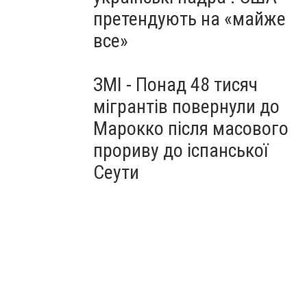
претендують на «майже
все»
ЗМІ - Понад 48 тисяч
мігрантів повернули до
Марокко після масового
прориву до іспанської
Сеути