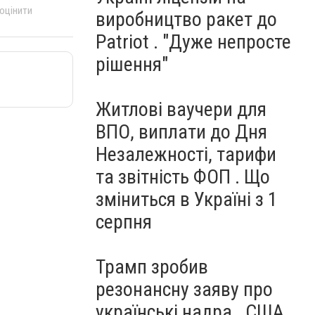
 оцінити
виробництво ракет до
Patriot . "Дуже непросте
рішення"
Житлові ваучери для
ВПО, виплати до Дня
Незалежності, тарифи
та звітність ФОП . Що
зміниться в Україні з 1
серпня
Трамп зробив
резонансну заяву про
українські надра . США