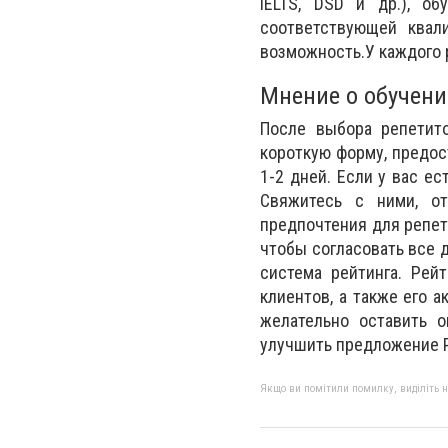
IELTS, DSD и др.), о
соответствующей квал
возможность.У каждого 
Мнение о обучен
После выбора репетито
короткую форму, предос
1-2 дней. Если у вас е
Свяжитесь с ними, о
предпочтения для репети
чтобы согласовать все 
система рейтинга. Рей
клиентов, а также его 
желательно оставить о
улучшить предложение Р
Якщо ви помітили помилку, виділіть нео