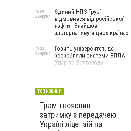
Єдиний НПЗ Грузії
15:59
3 серпня
відмовився від російської
нафти . Знайшов
альтернативу в двох країнах
Горить університет, де
12:33
3 серпня
розробляли системи БПЛА .
Удар по Бєлгороду
ТОП НОВИНИ
Трамп пояснив
затримку з передачею
Україні ліцензій на