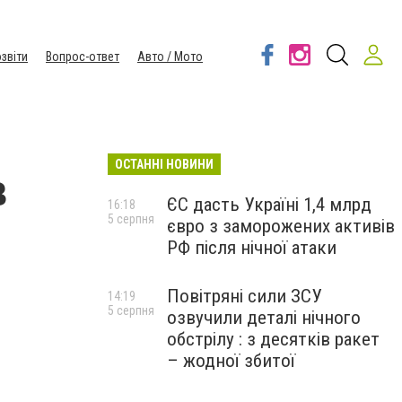
звіти
Вопрос-ответ
Авто / Мото
ОСТАННІ НОВИНИ
в
ЄС дасть Україні 1,4 млрд
16:18
5 серпня
євро з заморожених активів
РФ після нічної атаки
Повітряні сили ЗСУ
14:19
5 серпня
озвучили деталі нічного
обстрілу : з десятків ракет
– жодної збитої