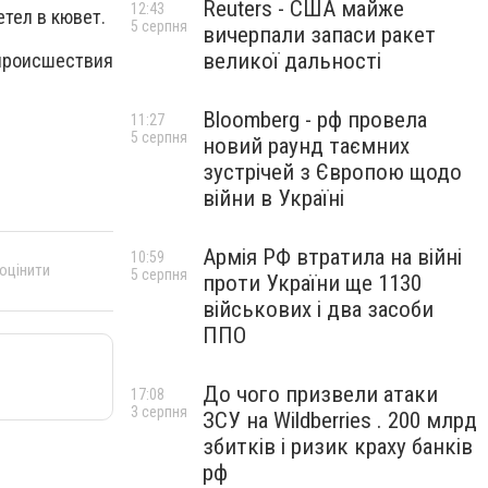
Reuters - США майже
12:43
тел в кювет.
5 серпня
вичерпали запаси ракет
великої дальності
происшествия
Bloomberg - рф провела
11:27
5 серпня
новий раунд таємних
зустрічей з Європою щодо
війни в Україні
Армія РФ втратила на війні
10:59
 оцінити
5 серпня
проти України ще 1130
військових і два засоби
ППО
До чого призвели атаки
17:08
3 серпня
ЗСУ на Wildberries . 200 млрд
збитків і ризик краху банків
рф