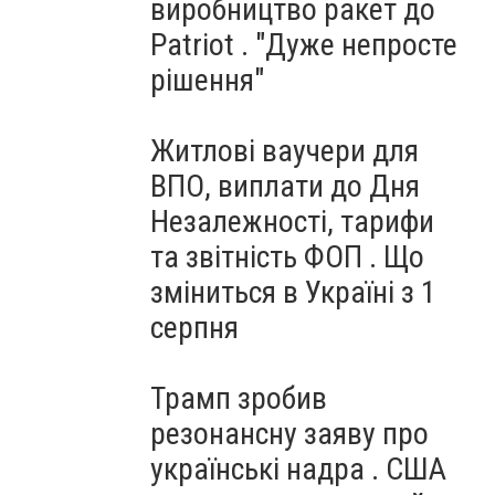
виробництво ракет до
Patriot . "Дуже непросте
рішення"
Житлові ваучери для
ВПО, виплати до Дня
Незалежності, тарифи
та звітність ФОП . Що
зміниться в Україні з 1
серпня
Трамп зробив
резонансну заяву про
українські надра . США