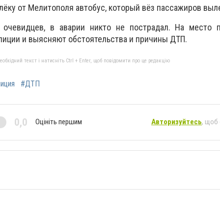
лёку от Мелитополя автобус, который вёз пассажиров выле
 очевидцев, в аварии никто не пострадал. На место 
лиции и выясняют обстоятельства и причины ДТП.
бхідний текст і натисніть Ctrl + Enter, щоб повідомити про це редакцію
иция
#ДТП
0,0
Оцініть першим
Авторизуйтесь
, щоб