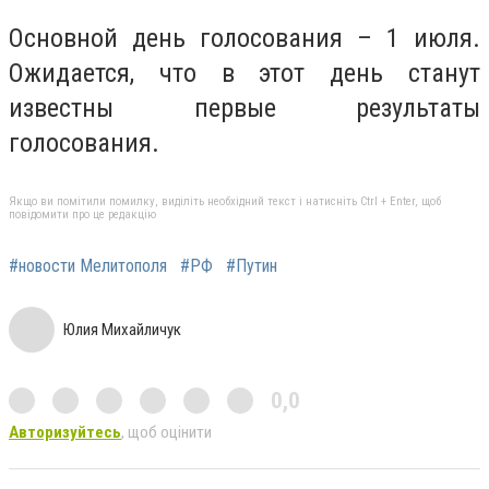
Основной день голосования – 1 июля.
Ожидается, что в этот день станут
известны первые результаты
голосования.
Якщо ви помітили помилку, виділіть необхідний текст і натисніть Ctrl + Enter, щоб
повідомити про це редакцію
#новости Мелитополя
#РФ
#Путин
Юлия Михайличук
0,0
Авторизуйтесь
, щоб оцінити