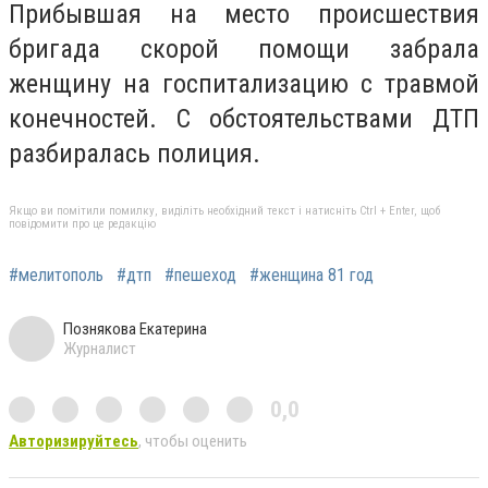
Прибывшая на место происшествия
бригада скорой помощи забрала
женщину на госпитализацию с травмой
конечностей. С обстоятельствами ДТП
разбиралась полиция.
Якщо ви помітили помилку, виділіть необхідний текст і натисніть Ctrl + Enter, щоб
повідомити про це редакцію
#мелитополь
#дтп
#пешеход
#женщина 81 год
Познякова Екатерина
Журналист
0,0
Авторизируйтесь
, чтобы оценить