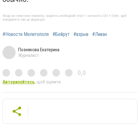
Якщо ви помітили помилку, виділіть необхідний текст і натисніть Ctrl + Enter, щоб
повідомити про це редакцію
#Новости Мелитополя
#Бейрут
#взрыв
#Ливан
Познякова Екатерина
Журналист
0,0
Авторизуйтесь
, щоб оцінити