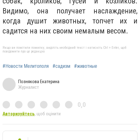
собак, кроликов, гусей и козликов.
Видимо, она получает наслаждение,
когда душит животных, топчет их и
садится на них своим немалым весом.
Якщо ви помітили помилку, виділіть необхідний текст і натисніть Ctrl + Enter, щоб
повідомити про це редакцію
#Новости Мелитополя
#садизм
#животные
Познякова Екатерина
Журналист
0,0
Авторизуйтесь
, щоб оцінити